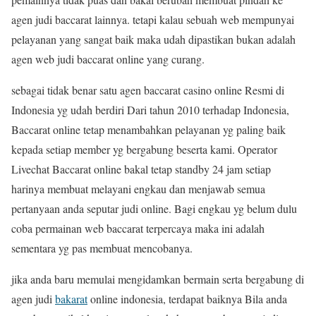
agen judi baccarat lainnya. tetapi kalau sebuah web mempunyai
pelayanan yang sangat baik maka udah dipastikan bukan adalah
agen web judi baccarat online yang curang.
sebagai tidak benar satu agen baccarat casino online Resmi di
Indonesia yg udah berdiri Dari tahun 2010 terhadap Indonesia,
Baccarat online tetap menambahkan pelayanan yg paling baik
kepada setiap member yg bergabung beserta kami. Operator
Livechat Baccarat online bakal tetap standby 24 jam setiap
harinya membuat melayani engkau dan menjawab semua
pertanyaan anda seputar judi online. Bagi engkau yg belum dulu
coba permainan web baccarat terpercaya maka ini adalah
sementara yg pas membuat mencobanya.
jika anda baru memulai mengidamkan bermain serta bergabung di
agen judi
bakarat
online indonesia, terdapat baiknya Bila anda