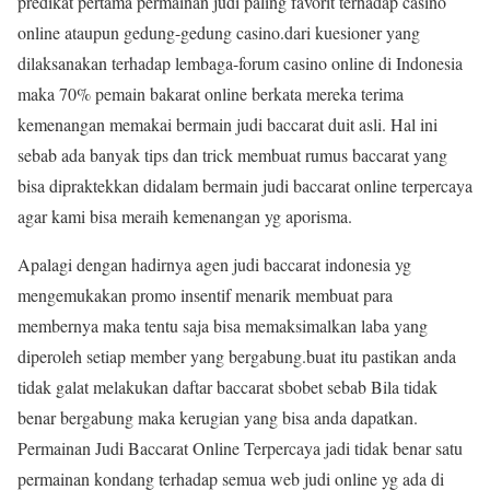
predikat pertama permainan judi paling favorit terhadap casino
online ataupun gedung-gedung casino.dari kuesioner yang
dilaksanakan terhadap lembaga-forum casino online di Indonesia
maka 70% pemain bakarat online berkata mereka terima
kemenangan memakai bermain judi baccarat duit asli. Hal ini
sebab ada banyak tips dan trick membuat rumus baccarat yang
bisa dipraktekkan didalam bermain judi baccarat online terpercaya
agar kami bisa meraih kemenangan yg aporisma.
Apalagi dengan hadirnya agen judi baccarat indonesia yg
mengemukakan promo insentif menarik membuat para
membernya maka tentu saja bisa memaksimalkan laba yang
diperoleh setiap member yang bergabung.buat itu pastikan anda
tidak galat melakukan daftar baccarat sbobet sebab Bila tidak
benar bergabung maka kerugian yang bisa anda dapatkan.
Permainan Judi Baccarat Online Terpercaya jadi tidak benar satu
permainan kondang terhadap semua web judi online yg ada di