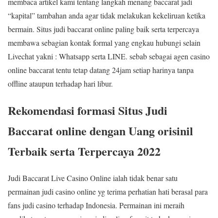
membaca artikel kami tentang langkah menang baccarat jadi
“kapital” tambahan anda agar tidak melakukan kekeliruan ketika
bermain. Situs judi baccarat online paling baik serta terpercaya
membawa sebagian kontak formal yang engkau hubungi selain
Livechat yakni : Whatsapp serta LINE. sebab sebagai agen casino
online baccarat tentu tetap datang 24jam setiap harinya tanpa
offline ataupun terhadap hari libur.
Rekomendasi formasi Situs Judi
Baccarat online dengan Uang orisinil
Terbaik serta Terpercaya 2022
Judi Baccarat Live Casino Online ialah tidak benar satu
permainan judi casino online yg terima perhatian hati berasal para
fans judi casino terhadap Indonesia. Permainan ini meraih