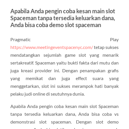
Apabila Anda pengin coba kesan main slot
Spaceman tanpa tersedia keluarkan dana,
Anda bisa coba demo slot spaceman
Pragmatic Play
https://www.meetingeventspacenyc.com/
tetap sukses
mendatangkan sejumlah game slot yang menarik
sertakreatif. Spaceman yaitu bukti fakta dari mutu dan
juga kreasi provider ini. Dengan penampakan grafis
yang memikat dan juga effect suara yang
menggetarkan, slot ini sukses merampok hati banyak
pelaku judi online di seutuhnya dunia.
Apabila Anda pengin coba kesan main slot Spaceman
tanpa tersedia keluarkan dana, Anda bisa coba vs
demonstrasi slot spaceman. Dengan slot demo