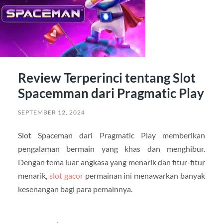
Review Terperinci tentang Slot
Spacemman dari Pragmatic Play
SEPTEMBER 12, 2024
Slot Spaceman dari Pragmatic Play memberikan
pengalaman bermain yang khas dan menghibur.
Dengan tema luar angkasa yang menarik dan fitur-fitur
menarik,
slot gacor
permainan ini menawarkan banyak
kesenangan bagi para pemainnya.