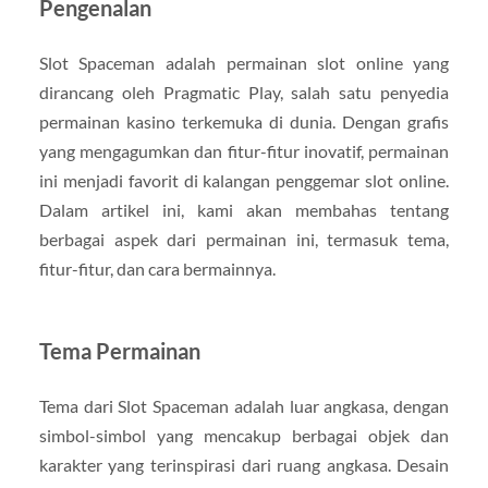
Pengenalan
Slot Spaceman adalah permainan slot online yang
dirancang oleh Pragmatic Play, salah satu penyedia
permainan kasino terkemuka di dunia. Dengan grafis
yang mengagumkan dan fitur-fitur inovatif, permainan
ini menjadi favorit di kalangan penggemar slot online.
Dalam artikel ini, kami akan membahas tentang
berbagai aspek dari permainan ini, termasuk tema,
fitur-fitur, dan cara bermainnya.
Tema Permainan
Tema dari Slot Spaceman adalah luar angkasa, dengan
simbol-simbol yang mencakup berbagai objek dan
karakter yang terinspirasi dari ruang angkasa. Desain