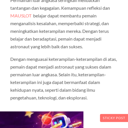
Permainan luar angkasa seringkali melibatkan
tantangan dan kegagalan. Kemampuan refleksi dan
MAUSLOT
belajar dapat membantu pemain
menganalisis kesalahan, memperbaiki strategi, dan
meningkatkan keterampilan mereka. Dengan terus
belajar dan beradaptasi, pemain dapat menjadi
astronaut yang lebih baik dan sukses.
Dengan menguasai keterampilan-keterampilan di atas,
pemain dapat menjadi astronaut yang sukses dalam
permainan luar angkasa. Selain itu, keterampilan-
keterampilan ini juga dapat bermanfaat dalam
kehidupan nyata, seperti dalam bidang ilmu
pengetahuan, teknologi, dan eksplorasi.
STICKY POST