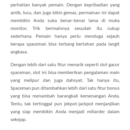
perhatian banyak pemain. Dengan kepribadian yang
antik, lucu, dan juga bikin gemas, permainan ini dapat
membikin Anda suka benar-benar lama di muka
monitor. Trik bermainnya sesudah itu cukup
sederhana. Pemain hanya perlu menduga sejauh
berapa spaceman bisa terbang bertahan pada langit
angkasa.
Dengan lebih dari satu fitur menarik seperti slot gacor
spaceman, slot ini bisa memberikan pengalaman main
yang melipur dan juga dahsyat. Tak hanya itu,
Spaceman pun ditambahkan lebih dari satu fitur bonus
yang bisa menambah barangkali kemenangan Anda.
Tentu, tak tertinggal pun jekpot-jackpot menjanjikan
yang siap membikin Anda menjadi miliarder dalam
sekejap.