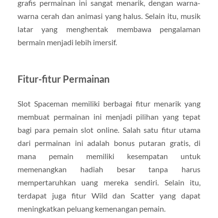
grafis permainan ini sangat menarik, dengan warna-
warna cerah dan animasi yang halus. Selain itu, musik
latar yang menghentak membawa pengalaman
bermain menjadi lebih imersif.
Fitur-fitur Permainan
Slot Spaceman memiliki berbagai fitur menarik yang
membuat permainan ini menjadi pilihan yang tepat
bagi para pemain slot online. Salah satu fitur utama
dari permainan ini adalah bonus putaran gratis, di
mana pemain memiliki kesempatan untuk
memenangkan hadiah besar tanpa harus
mempertaruhkan uang mereka sendiri. Selain itu,
terdapat juga fitur Wild dan Scatter yang dapat
meningkatkan peluang kemenangan pemain.