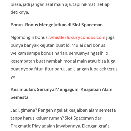
biasa, jadi jangan asal main aja, tapi nikmati setiap
detiknya.
Bonus-Bonus Mengejutkan di Slot Spaceman
Ngomongin bonus,
whistlerluxurycondos.com
juga
punya banyak kejutan buat lo. Mulai dari bonus
welkam sampe bonus harian, semuanya ngasih lo
kesempatan buat nambah modal main atau bisa juga
buat nyoba fitur-fitur baru. Jadi, jangan lupa cek terus
ya!
Kesimpulan: Serunya Mengagumi Keajaiban Alam
Semesta
Jadi, gimana? Pengen ngeliat keajaiban alam semesta
tanpa harus keluar rumah? Slot Spaceman dari
Pragmatic Play adalah jawabannya. Dengan grafis