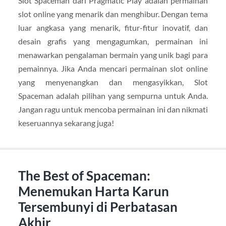
Slot Spaceman dari Pragmatic Play adalah permainan
slot online yang menarik dan menghibur. Dengan tema
luar angkasa yang menarik, fitur-fitur inovatif, dan
desain grafis yang mengagumkan, permainan ini
menawarkan pengalaman bermain yang unik bagi para
pemainnya. Jika Anda mencari permainan slot online
yang menyenangkan dan mengasyikkan, Slot
Spaceman adalah pilihan yang sempurna untuk Anda.
Jangan ragu untuk mencoba permainan ini dan nikmati
keseruannya sekarang juga!
The Best of Spaceman:
Menemukan Harta Karun
Tersembunyi di Perbatasan
Akhir