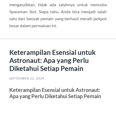
mengasyikkan, tidak ada salahnya untuk mencoba
Spaceman Slot. Siapa tahu, Anda bisa menjadi salah
satu dari banyak pemain yang berhasil meraih jackpot
besar dalam permainan ini.
Keterampilan Esensial untuk
Astronaut: Apa yang Perlu
Diketahui Setiap Pemain
SEPTEMBER 22, 2024
Keterampilan Esensial untuk Astronaut:
Apa yang Perlu Diketahui Setiap Pemain