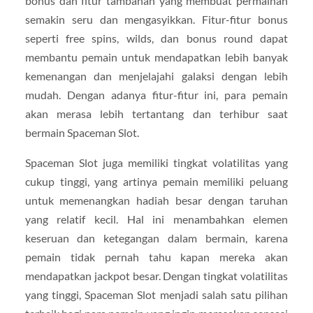
bonus dan fitur tambahan yang membuat permainan
semakin seru dan mengasyikkan. Fitur-fitur bonus
seperti free spins, wilds, dan bonus round dapat
membantu pemain untuk mendapatkan lebih banyak
kemenangan dan menjelajahi galaksi dengan lebih
mudah. Dengan adanya fitur-fitur ini, para pemain
akan merasa lebih tertantang dan terhibur saat
bermain Spaceman Slot.
Spaceman Slot juga memiliki tingkat volatilitas yang
cukup tinggi, yang artinya pemain memiliki peluang
untuk memenangkan hadiah besar dengan taruhan
yang relatif kecil. Hal ini menambahkan elemen
keseruan dan ketegangan dalam bermain, karena
pemain tidak pernah tahu kapan mereka akan
mendapatkan jackpot besar. Dengan tingkat volatilitas
yang tinggi, Spaceman Slot menjadi salah satu pilihan