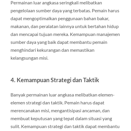
Permainan luar angkasa seringkali melibatkan
pengelolaan sumber daya yang terbatas. Pemain harus
dapat mengoptimalkan penggunaan bahan bakar,
makanan, dan peralatan lainnya untuk bertahan hidup
dan mencapai tujuan mereka. Kemampuan manajemen
sumber daya yang baik dapat membantu pemain
menghindari kekurangan dan memastikan
kelangsungan misi.
4. Kemampuan Strategi dan Taktik
Banyak permainan luar angkasa melibatkan elemen-
elemen strategi dan taktik. Pemain harus dapat
merencanakan misi, mengantisipasi ancaman, dan
membuat keputusan yang tepat dalam situasi yang
sulit. Kemampuan strategi dan taktik dapat membantu