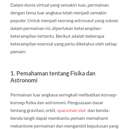
Dalam dunia virtual yang semakin luas, permainan
dengan tema luar angkasa telah menjadi semakin
populer. Untuk menjadi seorang astronaut yang sukses
dalam permainan ini, diperlukan keterampilan-
keterampilan tertentu. Berikut adalah beberapa
keterampilan esensial yang perlu diketahui oleh setiap
pemain:
1. Pemahaman tentang Fisika dan
Astronomi
Permainan luar angkasa seringkali melibatkan konsep-
konsep fisika dan astronomi. Penguasaan dasar
tentang gravitasi, orbit,
spaceman slot
dan benda-
benda langit dapat membantu pemain memahami
mekanisme permainan dan mengambil keputusan yang