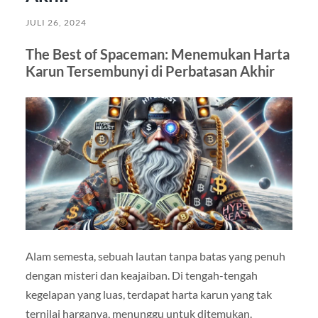
JULI 26, 2024
The Best of Spaceman: Menemukan Harta
Karun Tersembunyi di Perbatasan Akhir
Alam semesta, sebuah lautan tanpa batas yang penuh
dengan misteri dan keajaiban. Di tengah-tengah
kegelapan yang luas, terdapat harta karun yang tak
ternilai harganya, menunggu untuk ditemukan.