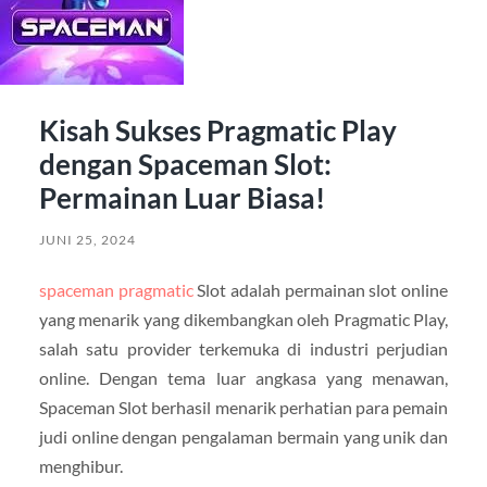
Kisah Sukses Pragmatic Play
dengan Spaceman Slot:
Permainan Luar Biasa!
JUNI 25, 2024
spaceman pragmatic
Slot adalah permainan slot online
yang menarik yang dikembangkan oleh Pragmatic Play,
salah satu provider terkemuka di industri perjudian
online. Dengan tema luar angkasa yang menawan,
Spaceman Slot berhasil menarik perhatian para pemain
judi online dengan pengalaman bermain yang unik dan
menghibur.