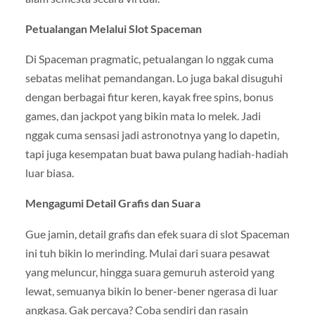
Petualangan Melalui Slot Spaceman
Di Spaceman pragmatic, petualangan lo nggak cuma
sebatas melihat pemandangan. Lo juga bakal disuguhi
dengan berbagai fitur keren, kayak free spins, bonus
games, dan jackpot yang bikin mata lo melek. Jadi
nggak cuma sensasi jadi astronotnya yang lo dapetin,
tapi juga kesempatan buat bawa pulang hadiah-hadiah
luar biasa.
Mengagumi Detail Grafis dan Suara
Gue jamin, detail grafis dan efek suara di slot Spaceman
ini tuh bikin lo merinding. Mulai dari suara pesawat
yang meluncur, hingga suara gemuruh asteroid yang
lewat, semuanya bikin lo bener-bener ngerasa di luar
angkasa. Gak percaya? Coba sendiri dan rasain