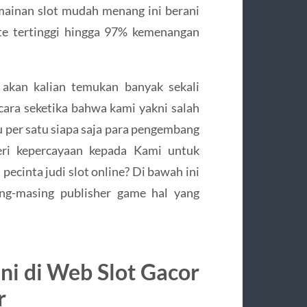
ainan slot mudah menang ini berani
te tertinggi hingga 97% kemenangan
 akan kalian temukan banyak sekali
ara seketika bahwa kami yakni salah
atu per satu siapa saja para pengembang
i kepercayaan kepada Kami untuk
pecinta judi slot online? Di bawah ini
ing-masing publisher game hal yang
i di Web Slot Gacor
r