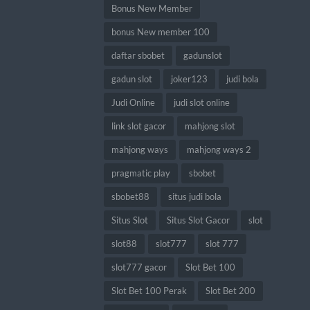
Bonus New Member
bonus New member 100
daftar sbobet
gadunslot
gadun slot
joker123
judi bola
Judi Online
judi slot online
link slot gacor
mahjong slot
mahjong ways
mahjong ways 2
pragmatic play
sbobet
sbobet88
situs judi bola
Situs Slot
Situs Slot Gacor
slot
slot88
slot777
slot 777
slot777 gacor
Slot Bet 100
Slot Bet 100 Perak
Slot Bet 200