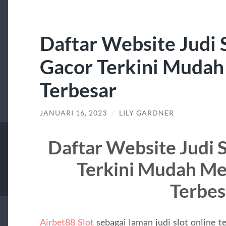
Daftar Website Judi 
Gacor Terkini Mudah
Terbesar
JANUARI 16, 2023
/
LILY GARDNER
Daftar Website Judi 
Terkini Mudah Me
Terbes
Airbet88 Slot
sebagai laman judi slot online te