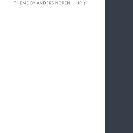
THEME BY
ANDERS NORÉN
—
UP ↑