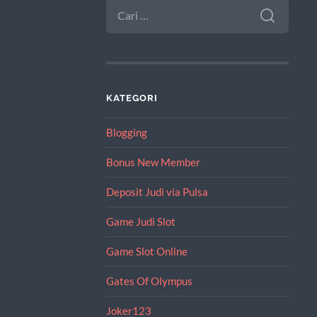
CARI
UNTUK:
KATEGORI
Blogging
Bonus New Member
Deposit Judi via Pulsa
Game Judi Slot
Game Slot Online
Gates Of Olympus
Joker123