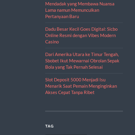
Mendadak yang Membawa Nuansa
Lama namun Memunculkan
Pertanyaan Baru
Dadu Besar Kecil Goes Digital: Sicbo
Online Resmi dengan Vibes Modern
Casino
Dari Amerika Utara ke Timur Tengah,
Sbobet Ikut Mewarnai Obrolan Sepak
Bola yang Tak Pernah Selesai
Slot Deposit 5000 Menjadi Isu
Menarik Saat Pemain Menginginkan
Akses Cepat Tanpa Ribet
TAG