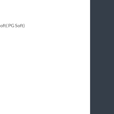
oft( PG Soft)