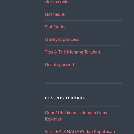
slot maxwin
slot nexus
Slot Online
starlight princess
Tips & Trik Menang Taruhan
Uncategorized
POS-POS TERBARU
Depo10K Dinamis dengan Game
Kekinian
Situs RAJANAGA99 dan Keputusan