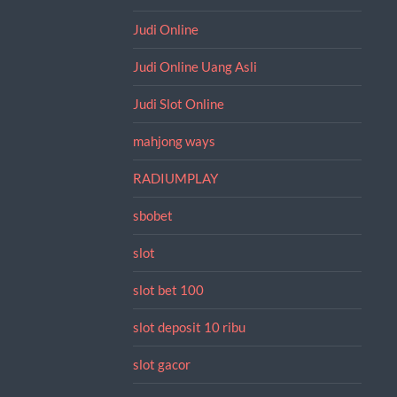
Judi Online
Judi Online Uang Asli
Judi Slot Online
mahjong ways
RADIUMPLAY
sbobet
slot
slot bet 100
slot deposit 10 ribu
slot gacor