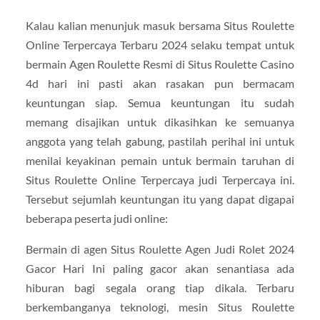
Kalau kalian menunjuk masuk bersama Situs Roulette
Online Terpercaya Terbaru 2024 selaku tempat untuk
bermain Agen Roulette Resmi di Situs Roulette Casino
4d hari ini pasti akan rasakan pun bermacam
keuntungan siap. Semua keuntungan itu sudah
memang disajikan untuk dikasihkan ke semuanya
anggota yang telah gabung, pastilah perihal ini untuk
menilai keyakinan pemain untuk bermain taruhan di
Situs Roulette Online Terpercaya judi Terpercaya ini.
Tersebut sejumlah keuntungan itu yang dapat digapai
beberapa peserta judi online:
Bermain di agen Situs Roulette Agen Judi Rolet 2024
Gacor Hari Ini paling gacor akan senantiasa ada
hiburan bagi segala orang tiap dikala. Terbaru
berkembanganya teknologi, mesin Situs Roulette