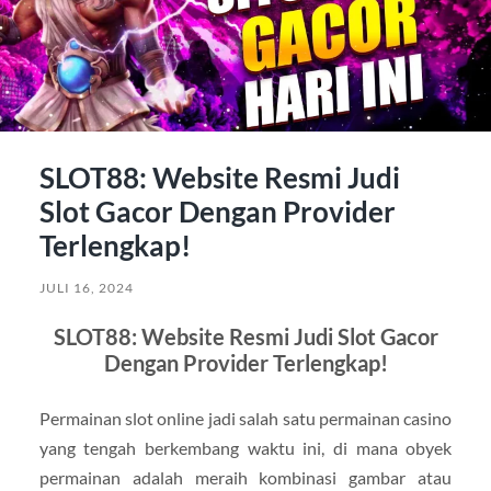
SLOT88: Website Resmi Judi
Slot Gacor Dengan Provider
Terlengkap!
JULI 16, 2024
SLOT88: Website Resmi Judi Slot Gacor
Dengan Provider Terlengkap!
Permainan slot online jadi salah satu permainan casino
yang tengah berkembang waktu ini, di mana obyek
permainan adalah meraih kombinasi gambar atau