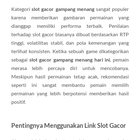
Kategori
slot gacor gampang menang
sangat populer
karena memberikan gambaran permainan yang
dianggap memiliki performa terbaik. Penilaian
terhadap slot gacor biasanya dibuat berdasarkan RTP
tinggi, volatilitas stabil, dan pola kemenangan yang
terlihat konsisten. Ketika sebuah game dikategorikan
sebagai
slot gacor gampang menang hari ini
, pemain
merasa lebih percaya diri untuk mencobanya.
Meskipun hasil permainan tetap acak, rekomendasi
seperti ini sangat membantu pemain memilih
permainan yang lebih berpotensi memberikan hasil
positif.
Pentingnya Menggunakan Link Slot Gacor