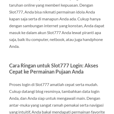
taruhan online yang memberi kepuasan. Dengan
Slot777, Anda bisa nikmati permainan idola Anda
kapan saja serta di manapun Anda ada. Cukup hanya
dengan sambungan internet yang konstan, Anda dapat
masuk ke dalam akun Slot777 Anda lewat piranti apa
saja, baik itu computer, netbook, atau juga handphone
Anda.
Cara Ringan untuk Slot777 Login: Akses
Cepat ke Permainan Pujaan Anda
Proses login di Slot777 amatlah cepat serta mudah.
Cukup datangi blog resminya, tambahkan data login
Anda, dan Anda siap untuk mengawali main. Dengan
antar-muka yang sangat ramah pemakai serta navigasi
yang intuitif, Anda bakal mendapati permainan favorite