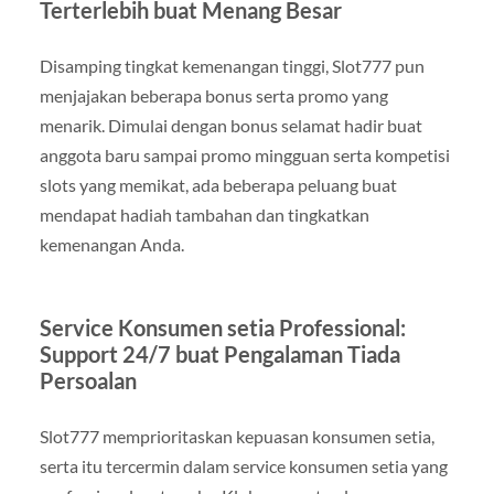
Terterlebih buat Menang Besar
Disamping tingkat kemenangan tinggi, Slot777 pun
menjajakan beberapa bonus serta promo yang
menarik. Dimulai dengan bonus selamat hadir buat
anggota baru sampai promo mingguan serta kompetisi
slots yang memikat, ada beberapa peluang buat
mendapat hadiah tambahan dan tingkatkan
kemenangan Anda.
Service Konsumen setia Professional:
Support 24/7 buat Pengalaman Tiada
Persoalan
Slot777 memprioritaskan kepuasan konsumen setia,
serta itu tercermin dalam service konsumen setia yang