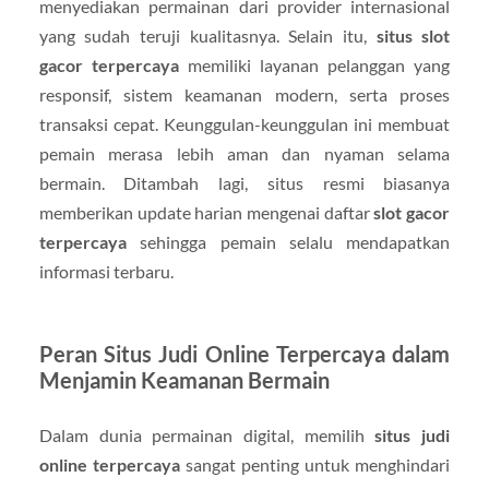
menyediakan permainan dari provider internasional
yang sudah teruji kualitasnya. Selain itu,
situs slot
gacor terpercaya
memiliki layanan pelanggan yang
responsif, sistem keamanan modern, serta proses
transaksi cepat. Keunggulan-keunggulan ini membuat
pemain merasa lebih aman dan nyaman selama
bermain. Ditambah lagi, situs resmi biasanya
memberikan update harian mengenai daftar
slot gacor
terpercaya
sehingga pemain selalu mendapatkan
informasi terbaru.
Peran Situs Judi Online Terpercaya dalam
Menjamin Keamanan Bermain
Dalam dunia permainan digital, memilih
situs judi
online terpercaya
sangat penting untuk menghindari