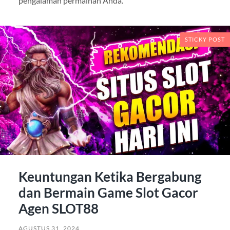
pengalaman permainan Anda.
STICKY POST
Keuntungan Ketika Bergabung
dan Bermain Game Slot Gacor
Agen SLOT88
AGUSTUS 31, 2024