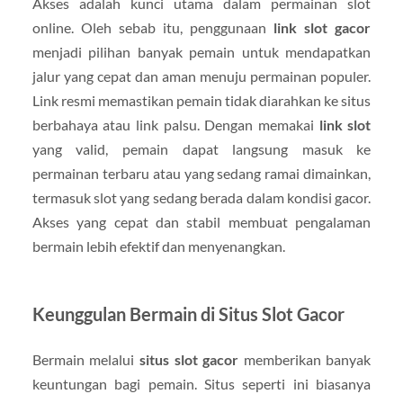
Akses adalah kunci utama dalam permainan slot
online. Oleh sebab itu, penggunaan
link slot gacor
menjadi pilihan banyak pemain untuk mendapatkan
jalur yang cepat dan aman menuju permainan populer.
Link resmi memastikan pemain tidak diarahkan ke situs
berbahaya atau link palsu. Dengan memakai
link slot
yang valid, pemain dapat langsung masuk ke
permainan terbaru atau yang sedang ramai dimainkan,
termasuk slot yang sedang berada dalam kondisi gacor.
Akses yang cepat dan stabil membuat pengalaman
bermain lebih efektif dan menyenangkan.
Keunggulan Bermain di Situs Slot Gacor
Bermain melalui
situs slot gacor
memberikan banyak
keuntungan bagi pemain. Situs seperti ini biasanya