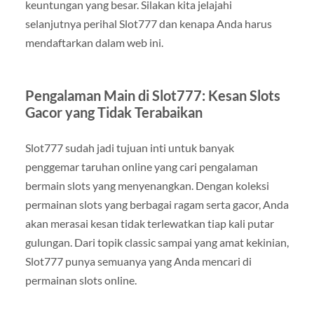
keuntungan yang besar. Silakan kita jelajahi
selanjutnya perihal Slot777 dan kenapa Anda harus
mendaftarkan dalam web ini.
Pengalaman Main di Slot777: Kesan Slots
Gacor yang Tidak Terabaikan
Slot777 sudah jadi tujuan inti untuk banyak
penggemar taruhan online yang cari pengalaman
bermain slots yang menyenangkan. Dengan koleksi
permainan slots yang berbagai ragam serta gacor, Anda
akan merasai kesan tidak terlewatkan tiap kali putar
gulungan. Dari topik classic sampai yang amat kekinian,
Slot777 punya semuanya yang Anda mencari di
permainan slots online.