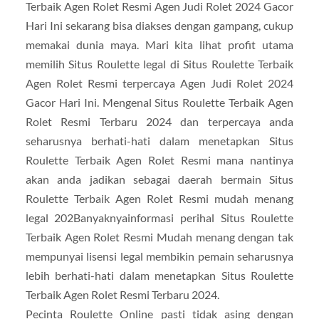
Terbaik Agen Rolet Resmi Agen Judi Rolet 2024 Gacor
Hari Ini sekarang bisa diakses dengan gampang, cukup
memakai dunia maya. Mari kita lihat profit utama
memilih Situs Roulette legal di Situs Roulette Terbaik
Agen Rolet Resmi terpercaya Agen Judi Rolet 2024
Gacor Hari Ini. Mengenal Situs Roulette Terbaik Agen
Rolet Resmi Terbaru 2024 dan terpercaya anda
seharusnya berhati-hati dalam menetapkan Situs
Roulette Terbaik Agen Rolet Resmi mana nantinya
akan anda jadikan sebagai daerah bermain Situs
Roulette Terbaik Agen Rolet Resmi mudah menang
legal 202Banyaknyainformasi perihal Situs Roulette
Terbaik Agen Rolet Resmi Mudah menang dengan tak
mempunyai lisensi legal membikin pemain seharusnya
lebih berhati-hati dalam menetapkan Situs Roulette
Terbaik Agen Rolet Resmi Terbaru 2024.
Pecinta Roulette Online pasti tidak asing dengan