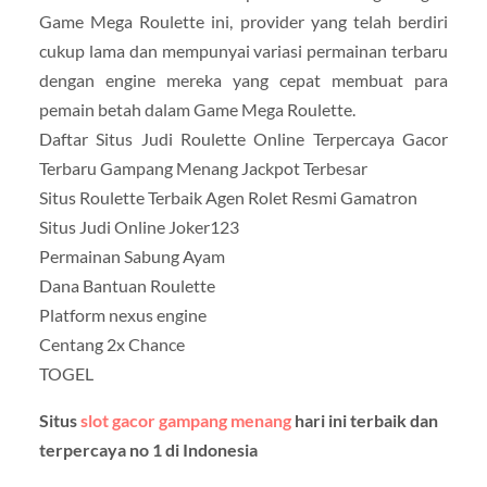
Game Mega Roulette ini, provider yang telah berdiri
cukup lama dan mempunyai variasi permainan terbaru
dengan engine mereka yang cepat membuat para
pemain betah dalam Game Mega Roulette.
Daftar Situs Judi Roulette Online Terpercaya Gacor
Terbaru Gampang Menang Jackpot Terbesar
Situs Roulette Terbaik Agen Rolet Resmi Gamatron
Situs Judi Online Joker123
Permainan Sabung Ayam
Dana Bantuan Roulette
Platform nexus engine
Centang 2x Chance
TOGEL
Situs
slot gacor gampang menang
hari ini terbaik dan
terpercaya no 1 di Indonesia