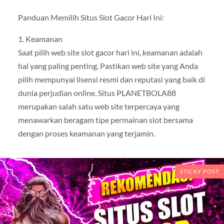
Panduan Memilih Situs Slot Gacor Hari Ini:
1. Keamanan
Saat pilih web site slot gacor hari ini, keamanan adalah
hal yang paling penting. Pastikan web site yang Anda
pilih mempunyai lisensi resmi dan reputasi yang baik di
dunia perjudian online. Situs PLANETBOLA88
merupakan salah satu web site terpercaya yang
menawarkan beragam tipe permainan slot bersama
dengan proses keamanan yang terjamin.
STICKY POST