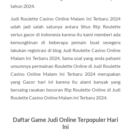
tahun 2024.
Judi Roulette Casino Online Malam Ini Terbaru 2024
udah jadi salah satunya antara Situs Rtp Roulette
serius gacor di indonesia karena itu kami memberi ada
kemungkinan di beberapa pemain buat sesegera
lakukan registrasi di blog Judi Roulette Casino Online
Malam Ini Terbaru 2024. Sama soal yang anda pahami
umumnya permainan Roulette Online di Judi Roulette
Casino Online Malam Ini Terbaru 2024 merupakan
yang Gacor hari ini karena itu alami banyak yang
bersaing rasakan bocoran Rtp Roulette Online di Judi
Roulette Casino Online Malam Ini Terbaru 2024.
Daftar Game Judi Online Terpopuler Hari
Ini