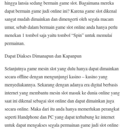
hingga lansia sedang bermain game slot. Bagaimana mereka
dapat bermain game judi online ini? Karena game slot dikenal
sangat mudah dimainkan dan dimengerti oleh segala macam
umur, sebab dalam bermain game slot online anda hanya perlu
menekan 1 tombol saja yaitu tombol “Spin” untuk memulai
permainan.
Dapat Diakses Dimanapun dan Kapanpun
Selanjutnya game mesin slot yang dulu hanya dapat dimainkan
secara offline dengan mengunjungi kasino – kasino yang
menyediakannya. Sekarang dengan adanya era digital berbasis
internet yang membantu mesin slot masuk ke dunia online yang
saat ini dikenal sebagai slot online dan dapat dimainkan juga
secara online. Maka dari itu anda hanya memerlukan perangkat
seperti Handphone dan PC yang dapat terhubung ke internet
untuk dapat mengakses segala permainan game judi slot online