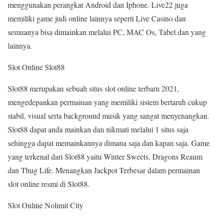
menggunakan perangkat Android dan Iphone. Live22 juga
memiliki game judi online lainnya seperti Live Casino dan
semuanya bisa dimainkan melalui PC, MAC Os, Tabel dan yang
lainnya.
Slot Online Slot88
Slot88 merupakan sebuah situs slot online terbaru 2021,
mengedepankan permainan yang memiliki sistem bertaruh cukup
stabil, visual serta background musik yang sangat menyenangkan.
Slot88 dapat anda mainkan dan nikmati melalui 1 situs saja
sehingga dapat memainkannya dimana saja dan kapan saja. Game
yang terkenal dari Slot88 yaitu Winter Sweets, Dragons Reaum
dan Thug Life. Menangkan Jackpot Terbesar dalam permainan
slot online resmi di Slot88.
Slot Online Nolimit City