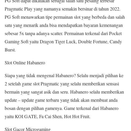
PG Soft dapat dikatakan sebagai salah satu pesaing terbesar
Pragmatic Play yang namanya semakin bersinar di tahun 2022.
PG Soft menawarkan tipe permainan slot yang berbeda dan salah
satu yang menarik anda bisa mendapatkan bayaran kemenangan
sebesar 5x tanpa adanya scatter. Permainan terkenal dari Pocket
Gaming Soft yaitu Dragon Tiger Luck, Double Fortune, Candy
Burst.
Slot Online Habanero
Siapa yang tidak mengenal Habanero? Selalu menjadi pilihan ke
2 setelah game slot Pragmatic yang selalu memberikan sensasi
bermain yang sangat asik dan seru. Habanero selalu memberikan
update – update game terbaru yang tidak akan membuat anda
bosan dengan pilihan gamenya. Game terkenal dari Habanero
yaitu KOI GATE, Fa Cai Shen, Hot Hot Fruit.
Slot Gacor Microgaming