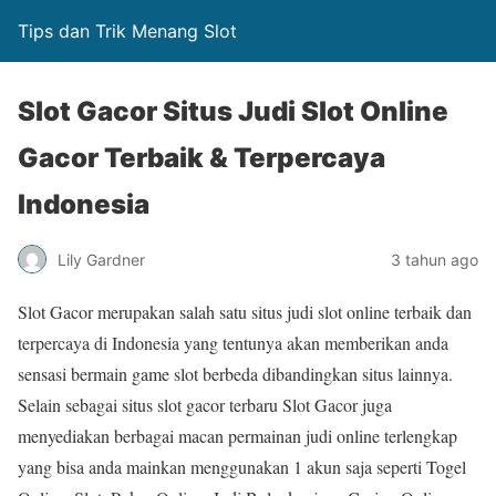
Tips dan Trik Menang Slot
Slot Gacor Situs Judi Slot Online
Gacor Terbaik & Terpercaya
Indonesia
Lily Gardner
3 tahun ago
Slot Gacor merupakan salah satu situs judi slot online terbaik dan
terpercaya di Indonesia yang tentunya akan memberikan anda
sensasi bermain game slot berbeda dibandingkan situs lainnya.
Selain sebagai situs slot gacor terbaru Slot Gacor juga
menyediakan berbagai macan permainan judi online terlengkap
yang bisa anda mainkan menggunakan 1 akun saja seperti Togel