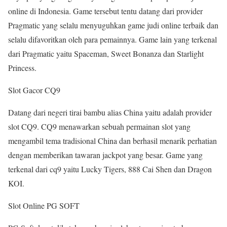
online di Indonesia. Game tersebut tentu datang dari provider
Pragmatic yang selalu menyuguhkan game judi online terbaik dan
selalu difavoritkan oleh para pemainnya. Game lain yang terkenal
dari Pragmatic yaitu Spaceman, Sweet Bonanza dan Starlight
Princess.
Slot Gacor CQ9
Datang dari negeri tirai bambu alias China yaitu adalah provider
slot CQ9. CQ9 menawarkan sebuah permainan slot yang
mengambil tema tradisional China dan berhasil menarik perhatian
dengan memberikan tawaran jackpot yang besar. Game yang
terkenal dari cq9 yaitu Lucky Tigers, 888 Cai Shen dan Dragon
KOI.
Slot Online PG SOFT