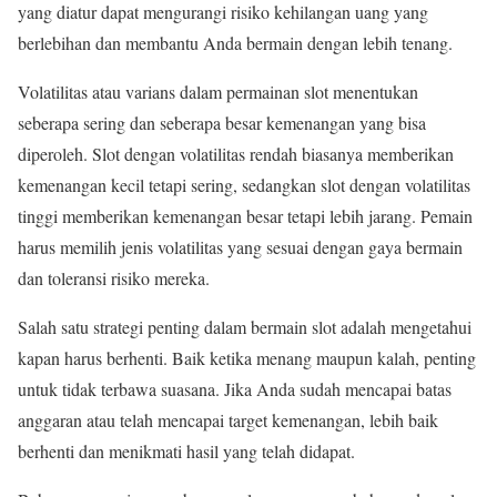
yang diatur dapat mengurangi risiko kehilangan uang yang
berlebihan dan membantu Anda bermain dengan lebih tenang.
Volatilitas atau varians dalam permainan slot menentukan
seberapa sering dan seberapa besar kemenangan yang bisa
diperoleh. Slot dengan volatilitas rendah biasanya memberikan
kemenangan kecil tetapi sering, sedangkan slot dengan volatilitas
tinggi memberikan kemenangan besar tetapi lebih jarang. Pemain
harus memilih jenis volatilitas yang sesuai dengan gaya bermain
dan toleransi risiko mereka.
Salah satu strategi penting dalam bermain slot adalah mengetahui
kapan harus berhenti. Baik ketika menang maupun kalah, penting
untuk tidak terbawa suasana. Jika Anda sudah mencapai batas
anggaran atau telah mencapai target kemenangan, lebih baik
berhenti dan menikmati hasil yang telah didapat.