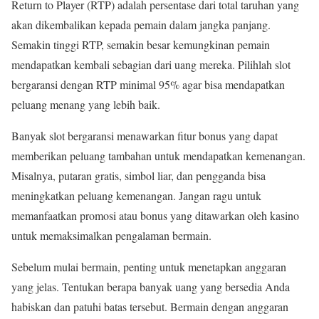
Return to Player (RTP) adalah persentase dari total taruhan yang
akan dikembalikan kepada pemain dalam jangka panjang.
Semakin tinggi RTP, semakin besar kemungkinan pemain
mendapatkan kembali sebagian dari uang mereka. Pilihlah slot
bergaransi dengan RTP minimal 95% agar bisa mendapatkan
peluang menang yang lebih baik.
Banyak slot bergaransi menawarkan fitur bonus yang dapat
memberikan peluang tambahan untuk mendapatkan kemenangan.
Misalnya, putaran gratis, simbol liar, dan pengganda bisa
meningkatkan peluang kemenangan. Jangan ragu untuk
memanfaatkan promosi atau bonus yang ditawarkan oleh kasino
untuk memaksimalkan pengalaman bermain.
Sebelum mulai bermain, penting untuk menetapkan anggaran
yang jelas. Tentukan berapa banyak uang yang bersedia Anda
habiskan dan patuhi batas tersebut. Bermain dengan anggaran