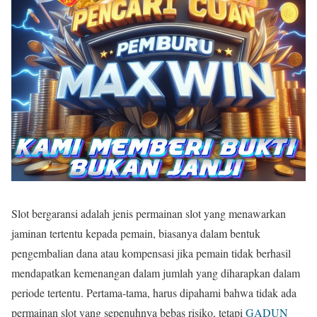
Slot bergaransi adalah jenis permainan slot yang menawarkan
jaminan tertentu kepada pemain, biasanya dalam bentuk
pengembalian dana atau kompensasi jika pemain tidak berhasil
mendapatkan kemenangan dalam jumlah yang diharapkan dalam
periode tertentu. Pertama-tama, harus dipahami bahwa tidak ada
permainan slot yang sepenuhnya bebas risiko, tetapi
GADUN