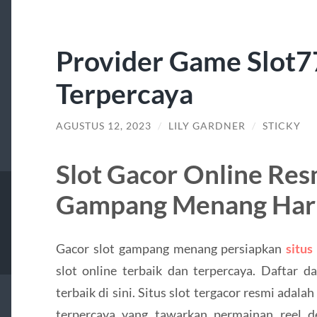
Provider Game Slot7
Terpercaya
AGUSTUS 12, 2023
/
LILY GARDNER
/
STICKY
Slot Gacor Online Res
Gampang Menang Hari
Gacor slot gampang menang persiapkan
situs
slot online terbaik dan terpercaya. Daftar 
terbaik di sini. Situs slot tergacor resmi adalah
terpercaya yang tawarkan permainan reel 