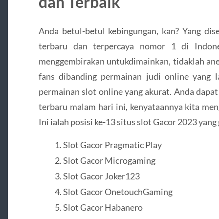
dan Terbaik
Anda betul-betul kebingungan, kan? Yang dis
terbaru dan terpercaya nomor 1 di Indon
menggembirakan untukdimainkan, tidaklah aneh
fans dibanding permainan judi online yang l
permainan slot online yang akurat. Anda dapat
terbaru malam hari ini, kenyataannya kita meng
Ini ialah posisi ke-13 situs slot Gacor 2023 yan
Slot Gacor Pragmatic Play
Slot Gacor Microgaming
Slot Gacor Joker123
Slot Gacor OnetouchGaming
Slot Gacor Habanero