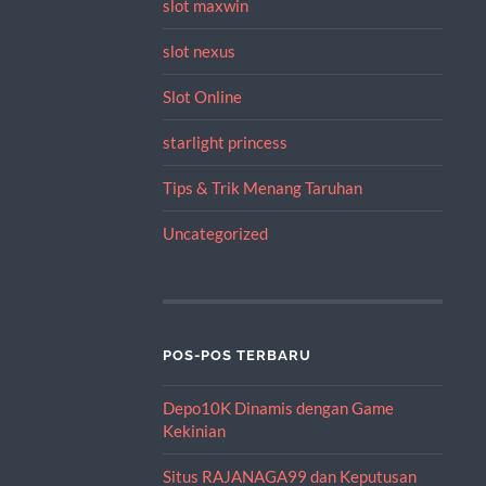
slot maxwin
slot nexus
Slot Online
starlight princess
Tips & Trik Menang Taruhan
Uncategorized
POS-POS TERBARU
Depo10K Dinamis dengan Game
Kekinian
Situs RAJANAGA99 dan Keputusan