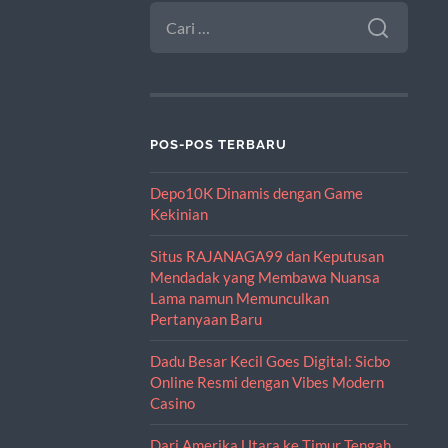
CARI
UNTUK:
POS-POS TERBARU
Depo10K Dinamis dengan Game
Kekinian
Situs RAJANAGA99 dan Keputusan
Mendadak yang Membawa Nuansa
Lama namun Memunculkan
Pertanyaan Baru
Dadu Besar Kecil Goes Digital: Sicbo
Online Resmi dengan Vibes Modern
Casino
Dari Amerika Utara ke Timur Tengah,