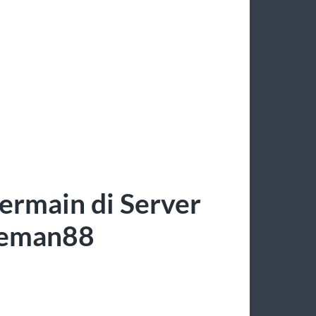
ermain di Server
ceman88