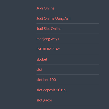
Judi Online
Judi Online Uang Asli
Judi Slot Online
mahjong ways
RADIUMPLAY
sbobet
slot
slot bet 100
slot deposit 10 ribu
slot gacor