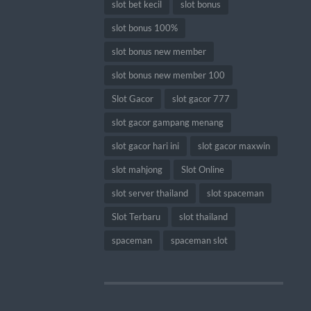
slot bet kecil
slot bonus
slot bonus 100%
slot bonus new member
slot bonus new member 100
Slot Gacor
slot gacor 777
slot gacor gampang menang
slot gacor hari ini
slot gacor maxwin
slot mahjong
Slot Online
slot server thailand
slot spaceman
Slot Terbaru
slot thailand
spaceman
spaceman slot