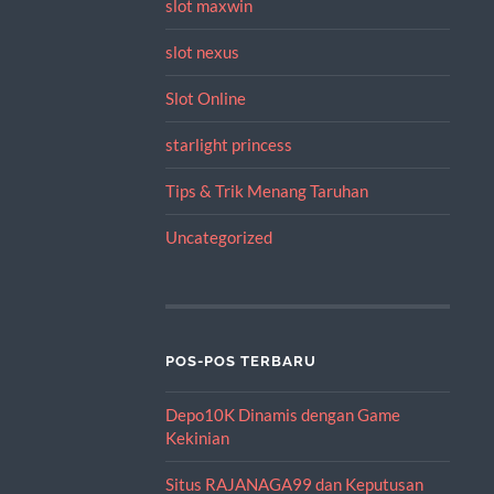
slot maxwin
slot nexus
Slot Online
starlight princess
Tips & Trik Menang Taruhan
Uncategorized
POS-POS TERBARU
Depo10K Dinamis dengan Game
Kekinian
Situs RAJANAGA99 dan Keputusan