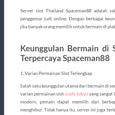
Server slot Thailand Spaceman88 adalah sal
penggemar judi online. Dengan berbagai keun
jika banyak orang memilih untuk bermain di plat
Keunggulan Bermain di S
Terpercaya Spaceman88
1. Varian Permainan Slot Terlengkap
Salah satu keunggulan utama dari bermain di s
varian permainan slot
sushi tokyo
yang sangat 
modern, pemain dapat memilih dari berba
menghibur. Tidak hanya itu, server ini juga te