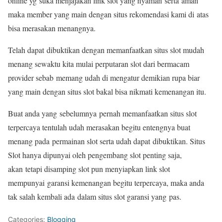
online yg suka menjajakan link slot yang nyaman serta aman
maka member yang main dengan situs rekomendasi kami di atas
bisa merasakan menangnya.
Telah dapat dibuktikan dengan memanfaatkan situs slot mudah
menang sewaktu kita mulai perputaran slot dari bermacam
provider sebab memang udah di mengatur demikian rupa biar
yang main dengan situs slot bakal bisa nikmati kemenangan itu.
Buat anda yang sebelumnya pernah memanfaatkan situs slot
terpercaya tentulah udah merasakan begitu entengnya buat
menang pada permainan slot serta udah dapat dibuktikan. Situs
Slot hanya dipunyai oleh pengembang slot penting saja,
akan tetapi disamping slot pun menyiapkan link slot
mempunyai garansi kemenangan begitu terpercaya, maka anda
tak salah kembali ada dalam situs slot garansi yang pas.
Categories:
Blogging