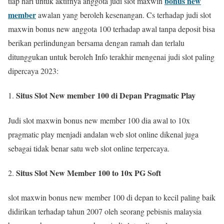
bonus new
tiap hari untuk aktifnya anggota judi slot maxwin
member
awalan yang beroleh kesenangan. Cs terhadap judi slot
maxwin bonus new anggota 100 terhadap awal tanpa deposit bisa
berikan perlindungan bersama dengan ramah dan terlalu
ditunggukan untuk beroleh Info terakhir mengenai judi slot paling
dipercaya 2023:
Situs Slot New member 100 di Depan Pragmatic Play
Judi slot maxwin bonus new member 100 dia awal to 10x
pragmatic play menjadi andalan web slot online dikenal juga
sebagai tidak benar satu web slot online terpercaya.
Situs Slot New Member 100 to 10x PG Soft
slot maxwin bonus new member 100 di depan to kecil paling baik
didirikan terhadap tahun 2007 oleh seorang pebisnis malaysia