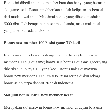
Bonus ini diberikan untuk member baru dan hanya yang bermain
slot games saja. Bonus ini diberikan adalah kelipatan 1x berasal
dari modal awal anda. Maksimal bonus yang diberikan adalah
5000 ribu. Jadi berapa pun besar modal anda, maka maksimal
yang diberikan adalah 500rb.
Bonus new member 100% slot game TO kecil
Bonus ini serupa bersama dengan bonus diatas {Bonus new
member 100% (slot game) hanya saja bonus slot game gacor yang
diberikan ini punya TO yang kecil. Bonus link slot maxwin
bonus new member 100 di awal to 7x ini sering diakui sebagai
bonus saldo tanpa deposit 2022 di Indonesia.
Slot judi bonus 150% new member besar
Merupakan slot maxwin bonus new member di depan bersama