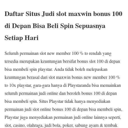
Daftar Situs Judi slot maxwin bonus 100
di Depan Bisa Beli Spin Sepuasnya
Setiap Hari
Seluruh permainan slot new member 100 % to rendah yang
tersedia merupakan keuntungan bersifat bonus slot 100 di depan
bisa membeli spin playstar. Anda tidak boleh melepaskan
keuntungan berasal dari slot maxwin bonus new member 100 %
to 10x playstar, gara-gara hanya di Playstaranda bisa memainkan
seluruh permainan judi online dan beroleh bonus 100 di depan
bisa membeli spin. Situs Playstar tidak hanya menyediakan
permainan judi slot online bonus 100 di depan bisa membeli spin,
Playstar juga menyediakan permainan judi online lainnya seperti,
slot, casino, olahraga, judi bola, poker, sabung ayam & tembak