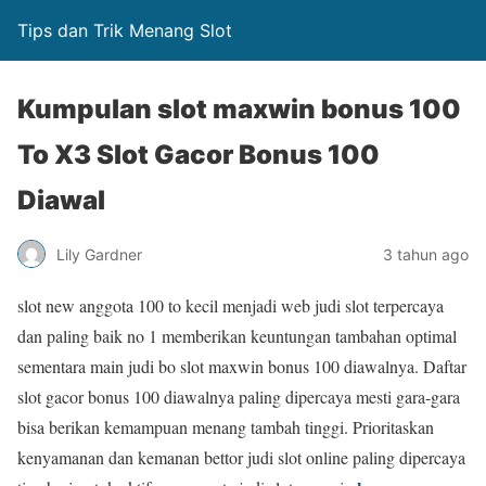
Tips dan Trik Menang Slot
Kumpulan slot maxwin bonus 100
To X3 Slot Gacor Bonus 100
Diawal
Lily Gardner
3 tahun ago
slot new anggota 100 to kecil menjadi web judi slot terpercaya
dan paling baik no 1 memberikan keuntungan tambahan optimal
sementara main judi bo slot maxwin bonus 100 diawalnya. Daftar
slot gacor bonus 100 diawalnya paling dipercaya mesti gara-gara
bisa berikan kemampuan menang tambah tinggi. Prioritaskan
kenyamanan dan kemanan bettor judi slot online paling dipercaya