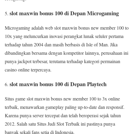
slot maxwin bonus 100 di Depan Microgaming
Microgaming adalah web slot maxwin bonus new member 100 to
10x yang meluncurkan inovasi perangkat lunak seluler pertama
terhadap tahun 2004 dan masih berbasis di Isle of Man. Jika
dibandingkan bersama dengan kompetitor lainnya, perusahaan ini
punya jackpot terbesar, terutama terhadap kategori permainan
casino online terpercaya.
slot maxwin bonus 100 di Depan Playtech
Situs game slot maxwin bonus new member 100 to 3x online
terbaik, menawarkan gameplay paling up-to-date dan responsif.
Karena punya server tercepat dan telah beroperasi sejak tahun
2012. Salah satu Situs Judi Slot Terbaik ini pastinya punya
banyak sekali fans setia di Indonesia.