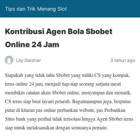
Tips dan Trik Menang Slot
Kontribusi Agen Bola Sbobet
Online 24 Jam
Lily Gardner
3 tahun ago
Siapakah yang tidak tahu Sbobet yang miliki CS yang kompak,
terus online 24 jam, menjadi tiap-tiap seorang sarjana mesti
membikin catatan akun Sbobet online, menyimpan dan menarik,
CS terus siap buat layani petaruh. Bagaimanapun juga, berputar-
putar di kitaran pas online perbankan website, pas Perbankan
Situs bank yang perihal tidak terisolasi hingga Agen Sbobet terus
siap untuk melaksanakan dengan semuanya pemain.