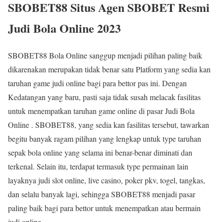
SBOBET88 Situs Agen SBOBET Resmi
Judi Bola Online 2023
SBOBET88 Bola Online sanggup menjadi pilihan paling baik
dikarenakan merupakan tidak benar satu Platform yang sedia kan
taruhan game judi online bagi para bettor pas ini. Dengan
Kedatangan yang baru, pasti saja tidak susah melacak fasilitas
untuk menempatkan taruhan game online di pasar Judi Bola
Online . SBOBET88, yang sedia kan fasilitas tersebut, tawarkan
begitu banyak ragam pilihan yang lengkap untuk type taruhan
sepak bola online yang selama ini benar-benar diminati dan
terkenal. Selain itu, terdapat termasuk type permainan lain
layaknya judi slot online, live casino, poker pkv, togel, tangkas,
dan selalu banyak lagi, sehingga SBOBET88 menjadi pasar
paling baik bagi para bettor untuk menempatkan atau bermain
judi online.