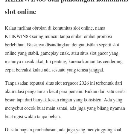
slot online
Kalau melihat obrolan di komunitas slot online, nama
KLIKWIN88 sering muncul tanpa embel-embel promosi
berlebihan. Biasanya disandingkan dengan istilah seperti slot
online yang stabil, gameplay enak, atau situs slot gacor yang
mainnya masuk akal. Ini penting, karena komunitas cenderung
cepat bereaksi kalau ada sesuatu yang terasa janggal.
Tanpa sadar, reputasi situs slot tergacor 2026 ini terbentuk dari
akumulasi pengalaman kecil para pemain. Bukan dari satu cerita
besar, tapi dari banyak kesan ringan yang konsisten. Ada yang
menyebut cocok buat main santai, ada juga yang bilang nyaman
buat ngisi waktu tanpa beban.
Di satu bagian pembahasan, ada juga yang menyinggung soal