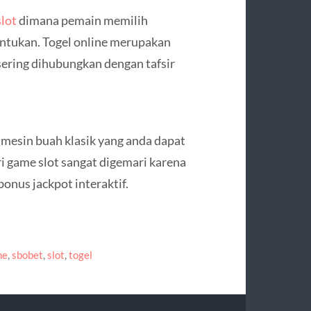
slot
dimana pemain memilih
ntukan. Togel online merupakan
ering dihubungkan dengan tafsir
 mesin buah klasik yang anda dapat
ri game slot sangat digemari karena
bonus jackpot interaktif.
ne
,
sbobet
,
slot
,
togel