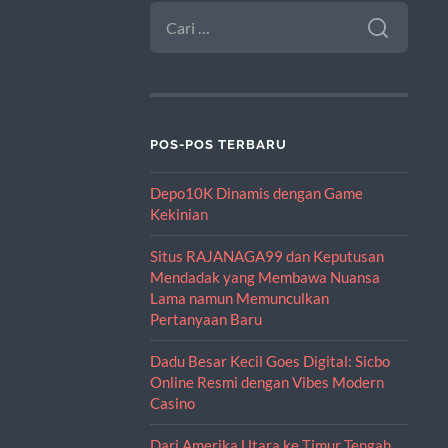
CARI
UNTUK:
POS-POS TERBARU
Depo10K Dinamis dengan Game
Kekinian
Situs RAJANAGA99 dan Keputusan
Mendadak yang Membawa Nuansa
Lama namun Memunculkan
Pertanyaan Baru
Dadu Besar Kecil Goes Digital: Sicbo
Online Resmi dengan Vibes Modern
Casino
Dari Amerika Utara ke Timur Tengah,