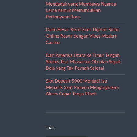
Mendadak yang Membawa Nuansa
Lama namun Memunculkan
Pertanyaan Baru
Dadu Besar Kecil Goes Digital: Sicbo
Online Resmi dengan Vibes Modern
Casino
Dari Amerika Utara ke Timur Tengah,
Sbobet Ikut Mewarnai Obrolan Sepak
Bola yang Tak Pernah Selesai
Slot Deposit 5000 Menjadi Isu
Menarik Saat Pemain Menginginkan
Akses Cepat Tanpa Ribet
TAG