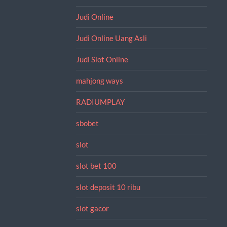
Judi Online
Judi Online Uang Asli
Judi Slot Online
mahjong ways
RADIUMPLAY
sbobet
slot
slot bet 100
slot deposit 10 ribu
slot gacor