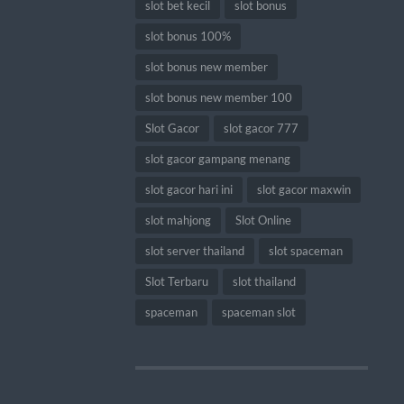
slot bet kecil
slot bonus
slot bonus 100%
slot bonus new member
slot bonus new member 100
Slot Gacor
slot gacor 777
slot gacor gampang menang
slot gacor hari ini
slot gacor maxwin
slot mahjong
Slot Online
slot server thailand
slot spaceman
Slot Terbaru
slot thailand
spaceman
spaceman slot