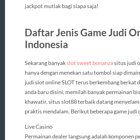
jackpot mutlak bagi siapa saja!
Daftar Jenis Game Judi On
Indonesia
Sekarang banyak
slot sweet bonanza
situs judi 
hanya dengan menekan satu tombol siap dimain
judi slot online SLOT terus berkembang berkat d
anda baru disini, memilah banyak permainan bis
khawatir, situs slot88 terbaik datang menyel
praktis mendalam. Berikut beberapa game judi o
Live Casino
Permainan dealer langsung adalah komponen pent