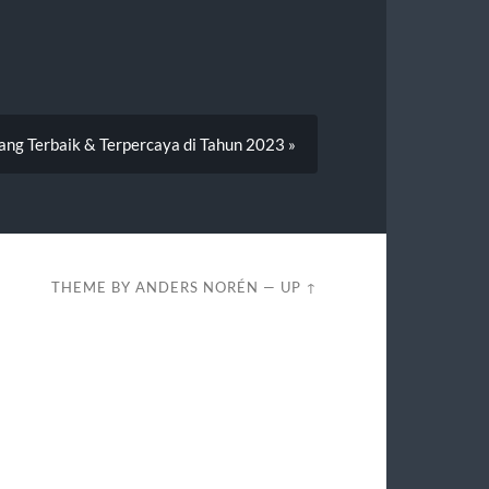
ng Terbaik & Terpercaya di Tahun 2023 »
THEME BY
ANDERS NORÉN
—
UP ↑