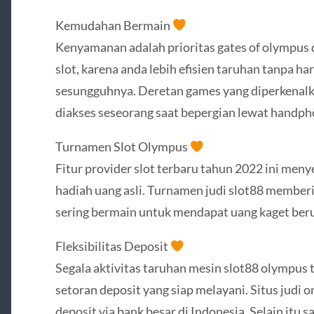
Kemudahan Bermain
Kenyamanan adalah prioritas gates of olympus
slot, karena anda lebih efisien taruhan tanpa h
sesungguhnya. Deretan games yang diperkenalk
diakses seseorang saat bepergian lewat handph
Turnamen Slot Olympus
Fitur provider slot terbaru tahun 2022 ini meny
hadiah uang asli. Turnamen judi slot88 memberi
sering bermain untuk mendapat uang kaget beru
Fleksibilitas Deposit
Segala aktivitas taruhan mesin slot88 olympus 
setoran deposit yang siap melayani. Situs judi
deposit via bank besar di Indonesia. Selain itu