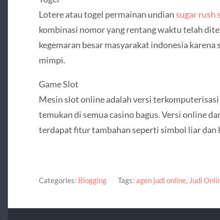
Lotere atau togel permainan undian
sugar rush 
kombinasi nomor yang rentang waktu telah dite
kegemaran besar masyarakat indonesia karena s
mimpi.
Game Slot
Mesin slot online adalah versi terkomputerisasi
temukan di semua casino bagus. Versi online da
terdapat fitur tambahan seperti simbol liar dan 
Categories:
Blogging
Tags:
agen judi online
,
Judi Onli