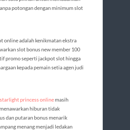
sa tanpa potongan dengan minimum slot
ot online adalah kenikmatan ekstra
enawarkan slot bonus new member 100
if promo seperti jackpot slot hingga
argaan kepada pemain setia agen judi
starlight princess online
masih
e menawarkan hiburan tidak
sus dan putaran bonus menarik
ampang menang menjadi ledakan