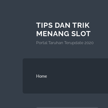
TIPS DAN TRIK
MENANG SLOT
Portal Taruhan Terupdate 2020
Home