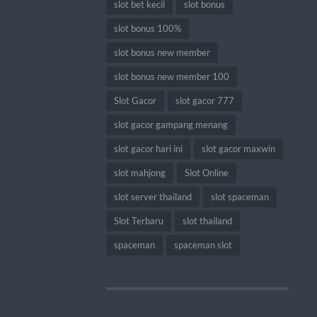
slot bet kecil
slot bonus
slot bonus 100%
slot bonus new member
slot bonus new member 100
Slot Gacor
slot gacor 777
slot gacor gampang menang
slot gacor hari ini
slot gacor maxwin
slot mahjong
Slot Online
slot server thailand
slot spaceman
Slot Terbaru
slot thailand
spaceman
spaceman slot