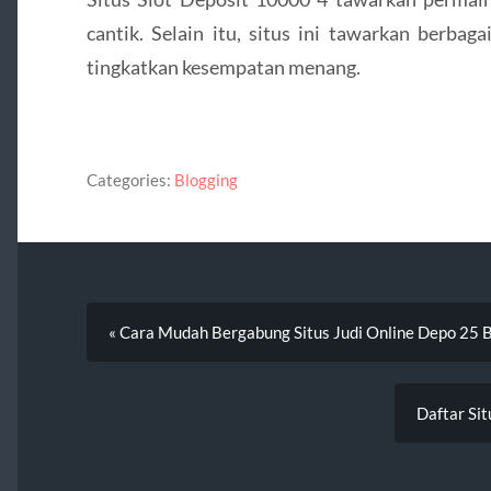
cantik. Selain itu, situs ini tawarkan berba
tingkatkan kesempatan menang.
Categories:
Blogging
« Cara Mudah Bergabung Situs Judi Online Depo 25 
Daftar Si