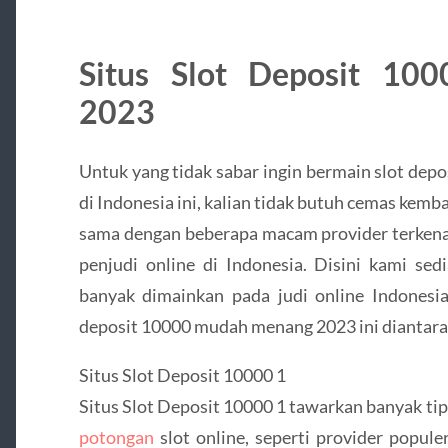
Situs Slot Deposit 1
2023
Untuk yang tidak sabar ingin bermain slot de
di Indonesia ini, kalian tidak butuh cemas kemba
sama dengan beberapa macam provider terkenal
penjudi online di Indonesia. Disini kami se
banyak dimainkan pada judi online Indonesia.
deposit 10000 mudah menang 2023 ini diantara
Situs Slot Deposit 10000 1
Situs Slot Deposit 10000 1 tawarkan banyak ti
potongan
slot online, seperti provider popule