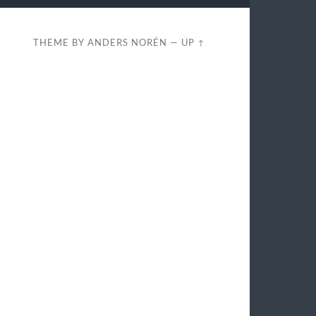
THEME BY
ANDERS NORÉN
—
UP ↑