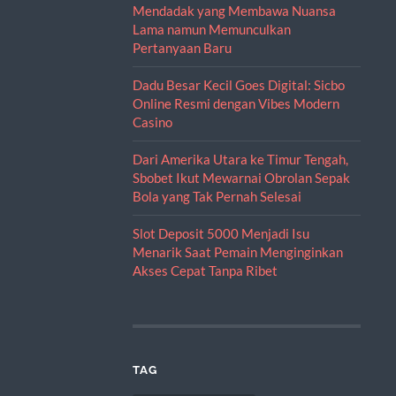
Mendadak yang Membawa Nuansa
Lama namun Memunculkan
Pertanyaan Baru
Dadu Besar Kecil Goes Digital: Sicbo
Online Resmi dengan Vibes Modern
Casino
Dari Amerika Utara ke Timur Tengah,
Sbobet Ikut Mewarnai Obrolan Sepak
Bola yang Tak Pernah Selesai
Slot Deposit 5000 Menjadi Isu
Menarik Saat Pemain Menginginkan
Akses Cepat Tanpa Ribet
TAG