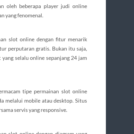
n oleh beberapa player judi online
nan yang fenomenal.
an slot online dengan fitur menarik
tur perputaran gratis. Bukan itu saja,
at yang selalu online sepanjang 24 jam
ermacam tipe permainan slot online
a melalui mobile atau desktop. Situs
rsama servis yang responsive.
an slot online dengan diagram yang