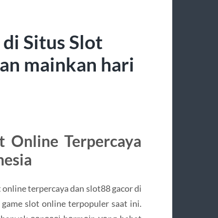
i Situs Slot
an mainkan hari
ot Online Terpercaya
nesia
ot online terpercaya dan slot88 gacor di
 game slot online terpopuler saat ini.