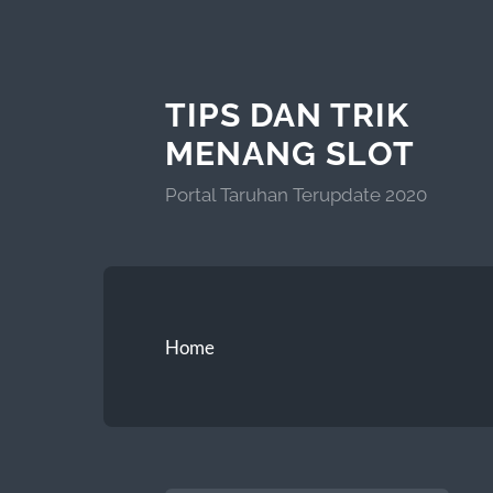
TIPS DAN TRIK
MENANG SLOT
Portal Taruhan Terupdate 2020
Home