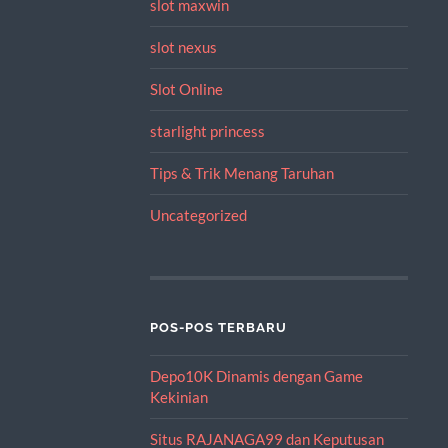
slot maxwin
slot nexus
Slot Online
starlight princess
Tips & Trik Menang Taruhan
Uncategorized
POS-POS TERBARU
Depo10K Dinamis dengan Game
Kekinian
Situs RAJANAGA99 dan Keputusan