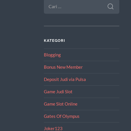
CARI
UNTUK:
KATEGORI
Blogging
Bonus New Member
Deposit Judi via Pulsa
Game Judi Slot
Game Slot Online
Gates Of Olympus
Joker123