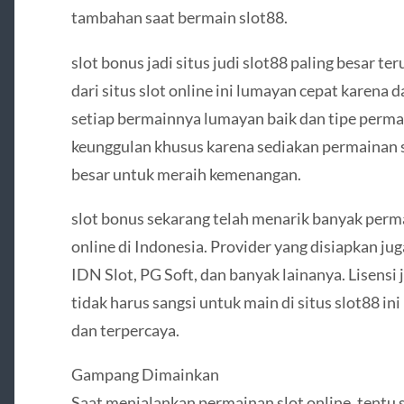
tambahan saat bermain slot88.
slot bonus jadi situs judi slot88 paling besar 
dari situs slot online ini lumayan cepat karena 
setiap bermainnya lumayan baik dan tipe permai
keunggulan khusus karena sediakan permainan s
besar untuk meraih kemenangan.
slot bonus sekarang telah menarik banyak perm
online di Indonesia. Provider yang disiapkan ju
IDN Slot, PG Soft, dan banyak lainanya. Lisensi
tidak harus sangsi untuk main di situs slot88 in
dan terpercaya.
Gampang Dimainkan
Saat menjalankan permainan slot online, tentu 