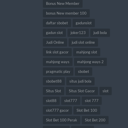
Bonus New Member
bonus New member 100
daftar sbobet
gadunslot
gadun slot
joker123
judi bola
Judi Online
judi slot online
link slot gacor
mahjong slot
mahjong ways
mahjong ways 2
pragmatic play
sbobet
sbobet88
situs judi bola
Situs Slot
Situs Slot Gacor
slot
slot88
slot777
slot 777
slot777 gacor
Slot Bet 100
Slot Bet 100 Perak
Slot Bet 200