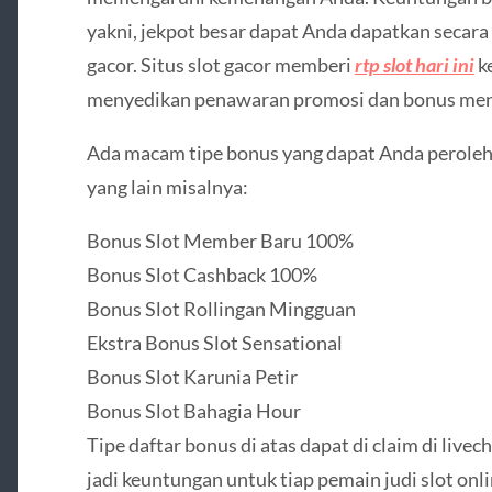
yakni, jekpot besar dapat Anda dapatkan secara m
gacor. Situs slot gacor memberi
rtp slot hari ini
k
menyedikan penawaran promosi dan bonus men
Ada macam tipe bonus yang dapat Anda peroleh sa
yang lain misalnya:
Bonus Slot Member Baru 100%
Bonus Slot Cashback 100%
Bonus Slot Rollingan Mingguan
Ekstra Bonus Slot Sensational
Bonus Slot Karunia Petir
Bonus Slot Bahagia Hour
Tipe daftar bonus di atas dapat di claim di live
jadi keuntungan untuk tiap pemain judi slot on