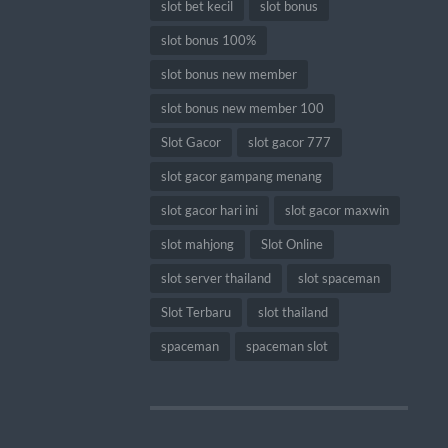
slot bet kecil
slot bonus
slot bonus 100%
slot bonus new member
slot bonus new member 100
Slot Gacor
slot gacor 777
slot gacor gampang menang
slot gacor hari ini
slot gacor maxwin
slot mahjong
Slot Online
slot server thailand
slot spaceman
Slot Terbaru
slot thailand
spaceman
spaceman slot