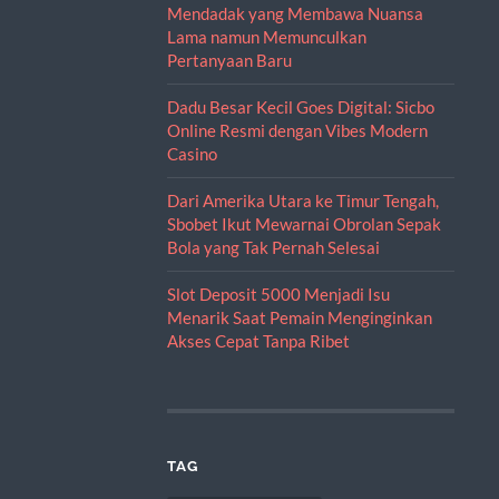
Mendadak yang Membawa Nuansa
Lama namun Memunculkan
Pertanyaan Baru
Dadu Besar Kecil Goes Digital: Sicbo
Online Resmi dengan Vibes Modern
Casino
Dari Amerika Utara ke Timur Tengah,
Sbobet Ikut Mewarnai Obrolan Sepak
Bola yang Tak Pernah Selesai
Slot Deposit 5000 Menjadi Isu
Menarik Saat Pemain Menginginkan
Akses Cepat Tanpa Ribet
TAG