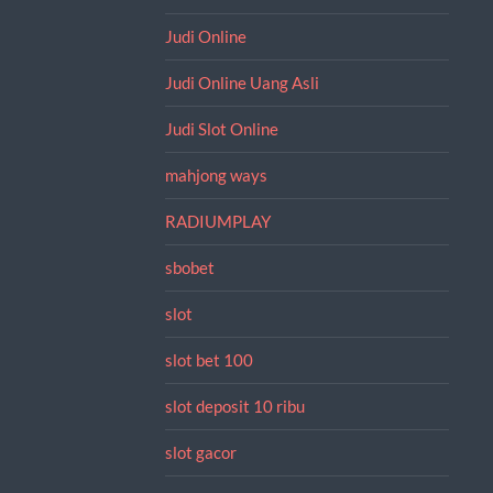
Judi Online
Judi Online Uang Asli
Judi Slot Online
mahjong ways
RADIUMPLAY
sbobet
slot
slot bet 100
slot deposit 10 ribu
slot gacor