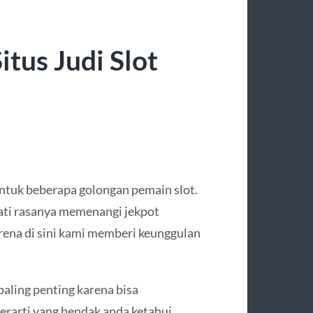
tus Judi Slot
ntuk beberapa golongan pemain slot.
ati rasanya memenangi jekpot
arena di sini kami memberi keunggulan
 paling penting karena bisa
arti yang hendak anda ketahui