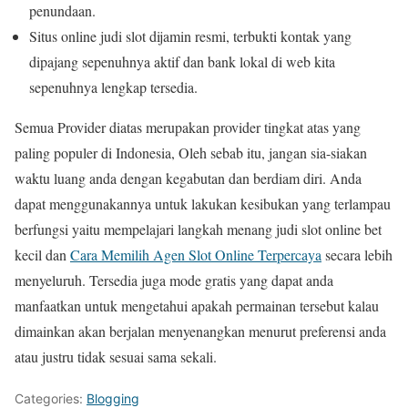
penundaan.
Situs online judi slot dijamin resmi, terbukti kontak yang
dipajang sepenuhnya aktif dan bank lokal di web kita
sepenuhnya lengkap tersedia.
Semua Provider diatas merupakan provider tingkat atas yang
paling populer di Indonesia, Oleh sebab itu, jangan sia-siakan
waktu luang anda dengan kegabutan dan berdiam diri. Anda
dapat menggunakannya untuk lakukan kesibukan yang terlampau
berfungsi yaitu mempelajari langkah menang judi slot online bet
kecil dan
Cara Memilih Agen Slot Online Terpercaya
secara lebih
menyeluruh. Tersedia juga mode gratis yang dapat anda
manfaatkan untuk mengetahui apakah permainan tersebut kalau
dimainkan akan berjalan menyenangkan menurut preferensi anda
atau justru tidak sesuai sama sekali.
Categories:
Blogging