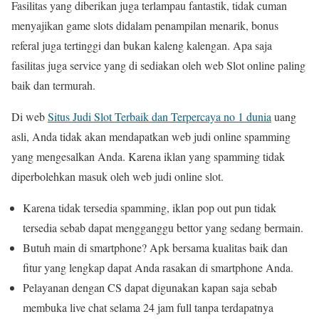
Fasilitas yang diberikan juga terlampau fantastik, tidak cuman
menyajikan game slots didalam penampilan menarik, bonus
referal juga tertinggi dan bukan kaleng kalengan. Apa saja
fasilitas juga service yang di sediakan oleh web Slot online paling
baik dan termurah.
Di web
Situs Judi Slot Terbaik dan Terpercaya no 1 dunia
uang
asli, Anda tidak akan mendapatkan web judi online spamming
yang mengesalkan Anda. Karena iklan yang spamming tidak
diperbolehkan masuk oleh web judi online slot.
Karena tidak tersedia spamming, iklan pop out pun tidak
tersedia sebab dapat mengganggu bettor yang sedang bermain.
Butuh main di smartphone? Apk bersama kualitas baik dan
fitur yang lengkap dapat Anda rasakan di smartphone Anda.
Pelayanan dengan CS dapat digunakan kapan saja sebab
membuka live chat selama 24 jam full tanpa terdapatnya