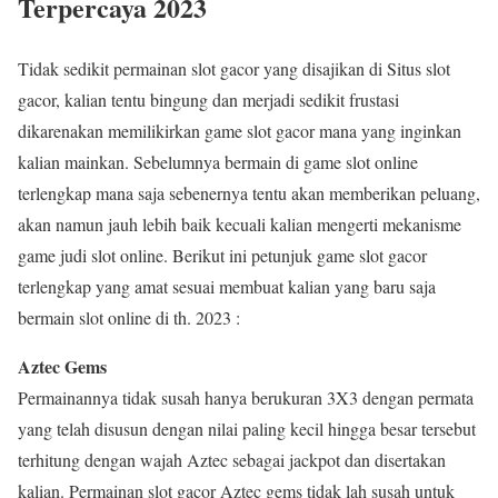
Terpercaya 2023
Tidak sedikit permainan slot gacor yang disajikan di Situs slot
gacor, kalian tentu bingung dan merjadi sedikit frustasi
dikarenakan memilikirkan game slot gacor mana yang inginkan
kalian mainkan. Sebelumnya bermain di game slot online
terlengkap mana saja sebenernya tentu akan memberikan peluang,
akan namun jauh lebih baik kecuali kalian mengerti mekanisme
game judi slot online. Berikut ini petunjuk game slot gacor
terlengkap yang amat sesuai membuat kalian yang baru saja
bermain slot online di th. 2023 :
Aztec Gems
Permainannya tidak susah hanya berukuran 3X3 dengan permata
yang telah disusun dengan nilai paling kecil hingga besar tersebut
terhitung dengan wajah Aztec sebagai jackpot dan disertakan
kalian. Permainan slot gacor Aztec gems tidak lah susah untuk