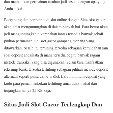
dan memainkan permainan taruhan judi sesuai dengan apa yang
Anda sukai.
Bergabung dan bermain judi slot online dengan Situs slot gacor
akan amat menguntungkan di dalam banyak hal. Para bettor akan
jadi menguntungkan dikarenakan lantas tersedia banyak sekali
pilihan permainan judi slot gacor gampang menang yang
ditawarkan. Selain itu terhitung tersedia sebagian kemudahan lain
soal deposit andaikata di mana tersedia begitu banyak ragam
metode transaksi yang bisa digunakan. Selain bisa manfaatkan
rekening bank, tersedia terhitung sebagian pilihan metode deposit
alternatif seperti pulsa dan e-wallet. Lalu minimum deposit yang
kudu para pemain setorkan terhitung amat tidak mahal dan
terjangkau hanya 25 RB saja.
Situs Judi Slot Gacor Terlengkap Dan