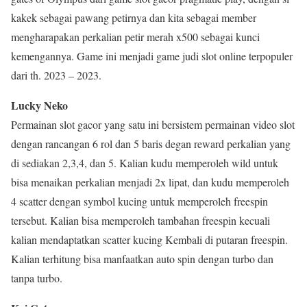
kakek sebagai pawang petirnya dan kita sebagai member
mengharapakan perkalian petir merah x500 sebagai kunci
kemengannya. Game ini menjadi game judi slot online terpopuler
dari th. 2023 – 2023.
Lucky Neko
Permainan slot gacor yang satu ini bersistem permainan video slot
dengan rancangan 6 rol dan 5 baris degan reward perkalian yang
di sediakan 2,3,4, dan 5. Kalian kudu memperoleh wild untuk
bisa menaikan perkalian menjadi 2x lipat, dan kudu memperoleh
4 scatter dengan symbol kucing untuk memperoleh freespin
tersebut. Kalian bisa memperoleh tambahan freespin kecuali
kalian mendaptatkan scatter kucing Kembali di putaran freespin.
Kalian terhitung bisa manfaatkan auto spin dengan turbo dan
tanpa turbo.