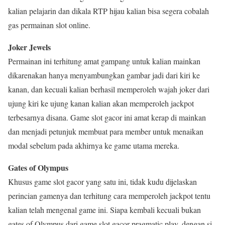
kalian pelajarin dan dikala RTP hijau kalian bisa segera cobalah
gas permainan slot online.
Joker Jewels
Permainan ini terhitung amat gampang untuk kalian mainkan
dikarenakan hanya menyambungkan gambar jadi dari kiri ke
kanan, dan kecuali kalian berhasil memperoleh wajah joker dari
ujung kiri ke ujung kanan kalian akan memperoleh jackpot
terbesarnya disana. Game slot gacor ini amat kerap di mainkan
dan menjadi petunjuk membuat para member untuk menaikan
modal sebelum pada akhirnya ke game utama mereka.
Gates of Olympus
Khusus game slot gacor yang satu ini, tidak kudu dijelaskan
perincian gamenya dan terhitung cara memperoleh jackpot tentu
kalian telah mengenal game ini. Siapa kembali kecuali bukan
gates of Olympus dari game slot gacor pragmatic play, dengan si