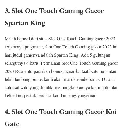
3. Slot One Touch Gaming Gacor
Spartan King
Masih berasal dari situs Slot One Touch Gaming gacor 2023
terpercaya pragmatic, Slot One Touch Gaming gacor 2023 ini
hari judul gamenya adalah Spartan King. Ada 5 gulungan
selanjutnya 4 baris. Permainan Slot One Touch Gaming gacor
2023 Resmi itu pasarkan bonus menarik. Saat bertemu 3 atau
lebih lambang bonus kami akan masuk ronde bonus. Disana
colossal wild yang dimiliki memungkinkannya kami raih nilai
kelipatan spesifik berdasarkan lambang yangeluar.
4. Slot One Touch Gaming Gacor Koi
Gate