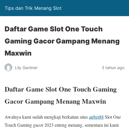
Tips dan Trik Menang Slot
Daftar Game Slot One Touch
Gaming Gacor Gampang Menang
Maxwin
Lily Gardner
3 tahun ago
Daftar Game Slot One Touch Gaming
Gacor Gampang Menang Maxwin
Awalnya kami sudah mengkaji berkaitan situs
airbet88
Slot One
Touch Gaming gacor 2023 enteng menang, sementara ini kami