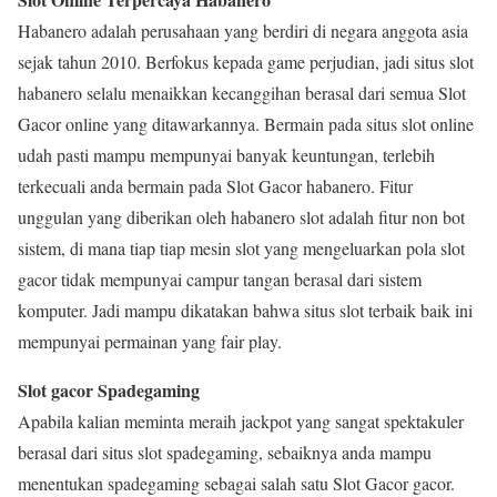
Habanero adalah perusahaan yang berdiri di negara anggota asia
sejak tahun 2010. Berfokus kepada game perjudian, jadi situs slot
habanero selalu menaikkan kecanggihan berasal dari semua Slot
Gacor online yang ditawarkannya. Bermain pada situs slot online
udah pasti mampu mempunyai banyak keuntungan, terlebih
terkecuali anda bermain pada Slot Gacor habanero. Fitur
unggulan yang diberikan oleh habanero slot adalah fitur non bot
sistem, di mana tiap tiap mesin slot yang mengeluarkan pola slot
gacor tidak mempunyai campur tangan berasal dari sistem
komputer. Jadi mampu dikatakan bahwa situs slot terbaik baik ini
mempunyai permainan yang fair play.
Slot gacor Spadegaming
Apabila kalian meminta meraih jackpot yang sangat spektakuler
berasal dari situs slot spadegaming, sebaiknya anda mampu
menentukan spadegaming sebagai salah satu Slot Gacor gacor.