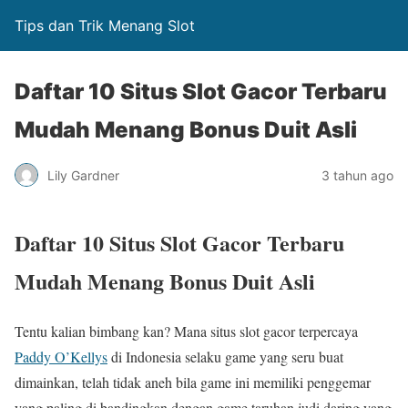
Tips dan Trik Menang Slot
Daftar 10 Situs Slot Gacor Terbaru
Mudah Menang Bonus Duit Asli
Lily Gardner
3 tahun ago
Daftar 10 Situs Slot Gacor Terbaru
Mudah Menang Bonus Duit Asli
Tentu kalian bimbang kan? Mana situs slot gacor terpercaya
Paddy O’Kellys
di Indonesia selaku game yang seru buat
dimainkan, telah tidak aneh bila game ini memiliki penggemar
yang paling di bandingkan dengan game taruhan judi daring yang