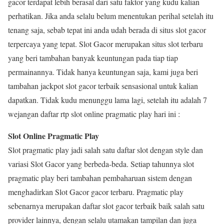
gacor terdapat lebih berasal dari satu faktor yang kudu kalian
perhatikan. Jika anda selalu belum menentukan perihal setelah itu
tenang saja, sebab tepat ini anda udah berada di situs slot gacor
terpercaya yang tepat. Slot Gacor merupakan situs slot terbaru
yang beri tambahan banyak keuntungan pada tiap tiap
permainannya. Tidak hanya keuntungan saja, kami juga beri
tambahan jackpot slot gacor terbaik sensasional untuk kalian
dapatkan. Tidak kudu menunggu lama lagi, setelah itu adalah 7
wejangan daftar rtp slot online pragmatic play hari ini :
Slot Online Pragmatic Play
Slot pragmatic play jadi salah satu daftar slot dengan style dan
variasi Slot Gacor yang berbeda-beda. Setiap tahunnya slot
pragmatic play beri tambahan pembaharuan sistem dengan
menghadirkan Slot Gacor gacor terbaru. Pragmatic play
sebenarnya merupakan daftar slot gacor terbaik baik salah satu
provider lainnya, dengan selalu utamakan tampilan dan juga