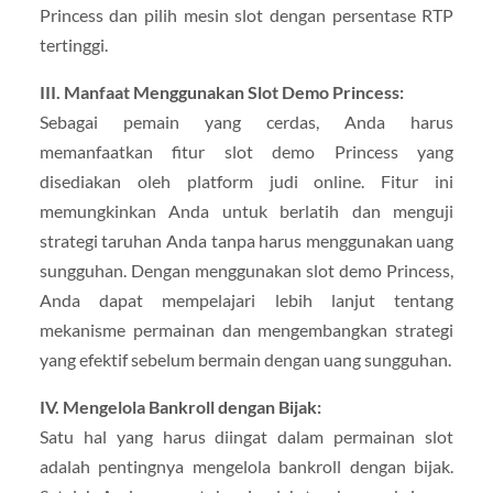
Princess dan pilih mesin slot dengan persentase RTP
tertinggi.
III. Manfaat Menggunakan Slot Demo Princess:
Sebagai pemain yang cerdas, Anda harus
memanfaatkan fitur slot demo Princess yang
disediakan oleh platform judi online. Fitur ini
memungkinkan Anda untuk berlatih dan menguji
strategi taruhan Anda tanpa harus menggunakan uang
sungguhan. Dengan menggunakan slot demo Princess,
Anda dapat mempelajari lebih lanjut tentang
mekanisme permainan dan mengembangkan strategi
yang efektif sebelum bermain dengan uang sungguhan.
IV. Mengelola Bankroll dengan Bijak:
Satu hal yang harus diingat dalam permainan slot
adalah pentingnya mengelola bankroll dengan bijak.