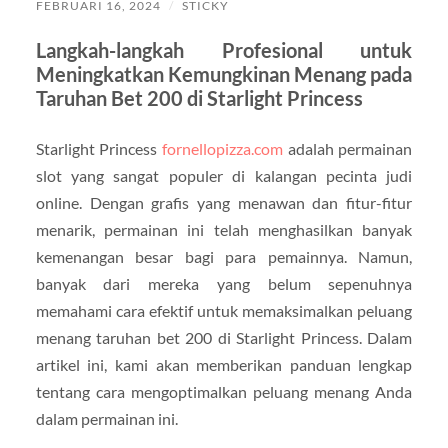
FEBRUARI 16, 2024
/
STICKY
Langkah-langkah Profesional untuk
Meningkatkan Kemungkinan Menang pada
Taruhan Bet 200 di Starlight Princess
Starlight Princess
fornellopizza.com
adalah permainan
slot yang sangat populer di kalangan pecinta judi
online. Dengan grafis yang menawan dan fitur-fitur
menarik, permainan ini telah menghasilkan banyak
kemenangan besar bagi para pemainnya. Namun,
banyak dari mereka yang belum sepenuhnya
memahami cara efektif untuk memaksimalkan peluang
menang taruhan bet 200 di Starlight Princess. Dalam
artikel ini, kami akan memberikan panduan lengkap
tentang cara mengoptimalkan peluang menang Anda
dalam permainan ini.