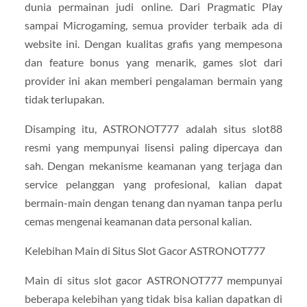
dunia permainan judi online. Dari Pragmatic Play
sampai Microgaming, semua provider terbaik ada di
website ini. Dengan kualitas grafis yang mempesona
dan feature bonus yang menarik, games slot dari
provider ini akan memberi pengalaman bermain yang
tidak terlupakan.
Disamping itu, ASTRONOT777 adalah situs slot88
resmi yang mempunyai lisensi paling dipercaya dan
sah. Dengan mekanisme keamanan yang terjaga dan
service pelanggan yang profesional, kalian dapat
bermain-main dengan tenang dan nyaman tanpa perlu
cemas mengenai keamanan data personal kalian.
Kelebihan Main di Situs Slot Gacor ASTRONOT777
Main di situs slot gacor ASTRONOT777 mempunyai
beberapa kelebihan yang tidak bisa kalian dapatkan di