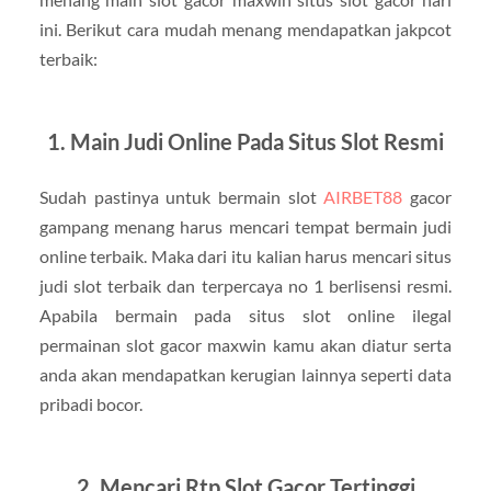
ini. Berikut cara mudah menang mendapatkan jakpcot
terbaik:
1. Main Judi Online Pada Situs Slot Resmi
Sudah pastinya untuk bermain slot
AIRBET88
gacor
gampang menang harus mencari tempat bermain judi
online terbaik. Maka dari itu kalian harus mencari situs
judi slot terbaik dan terpercaya no 1 berlisensi resmi.
Apabila bermain pada situs slot online ilegal
permainan slot gacor maxwin kamu akan diatur serta
anda akan mendapatkan kerugian lainnya seperti data
pribadi bocor.
2. Mencari Rtp Slot Gacor Tertinggi