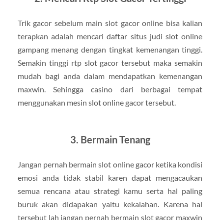
Trik gacor sebelum main slot gacor online bisa kalian
terapkan adalah mencari daftar situs judi slot online
gampang menang dengan tingkat kemenangan tinggi.
Semakin tinggi rtp slot gacor tersebut maka semakin
mudah bagi anda dalam mendapatkan kemenangan
maxwin. Sehingga casino dari berbagai tempat
menggunakan mesin slot online gacor tersebut.
3. Bermain Tenang
Jangan pernah bermain slot online gacor ketika kondisi
emosi anda tidak stabil karen dapat mengacaukan
semua rencana atau strategi kamu serta hal paling
buruk akan didapakan yaitu kekalahan. Karena hal
tersebut lah jangan pernah bermain slot gacor maxwin