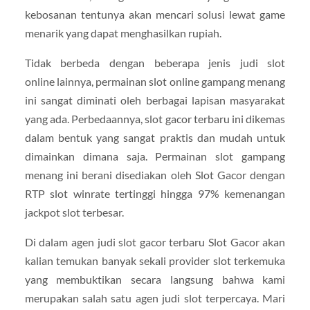
kebosanan tentunya akan mencari solusi lewat game
menarik yang dapat menghasilkan rupiah.
Tidak berbeda dengan beberapa jenis judi slot
online lainnya, permainan slot online gampang menang
ini sangat diminati oleh berbagai lapisan masyarakat
yang ada. Perbedaannya, slot gacor terbaru ini dikemas
dalam bentuk yang sangat praktis dan mudah untuk
dimainkan dimana saja. Permainan slot gampang
menang ini berani disediakan oleh Slot Gacor dengan
RTP slot winrate tertinggi hingga 97% kemenangan
jackpot slot terbesar.
Di dalam agen judi slot gacor terbaru Slot Gacor akan
kalian temukan banyak sekali provider slot terkemuka
yang membuktikan secara langsung bahwa kami
merupakan salah satu agen judi slot terpercaya. Mari