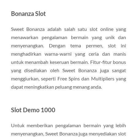
Bonanza Slot
Sweet Bonanza adalah salah satu slot online yang
menawarkan pengalaman bermain yang unik dan
menyenangkan. Dengan tema permen, slot ini
menghadirkan warna-warni yang ceria dan manis
untuk menambah keseruan bermain. Fitur-fitur bonus
yang disediakan oleh Sweet Bonanza juga sangat
menggiurkan, seperti Free Spins dan Multipliers yang
dapat meningkatkan peluang menang anda.
Slot Demo 1000
Untuk memberikan pengalaman bermain yang lebih
menyenangkan, Sweet Bonanza juga menyediakan slot