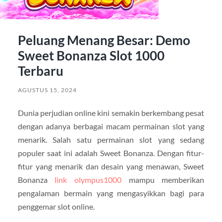
Peluang Menang Besar: Demo
Sweet Bonanza Slot 1000
Terbaru
AGUSTUS 15, 2024
Dunia perjudian online kini semakin berkembang pesat
dengan adanya berbagai macam permainan slot yang
menarik. Salah satu permainan slot yang sedang
populer saat ini adalah Sweet Bonanza. Dengan fitur-
fitur yang menarik dan desain yang menawan, Sweet
Bonanza
link olympus1000
mampu memberikan
pengalaman bermain yang mengasyikkan bagi para
penggemar slot online.