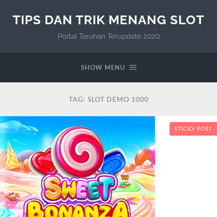
TIPS DAN TRIK MENANG SLOT
Portal Taruhan Terupdate 2020
SHOW MENU
TAG:
SLOT DEMO 1000
STICKY POST