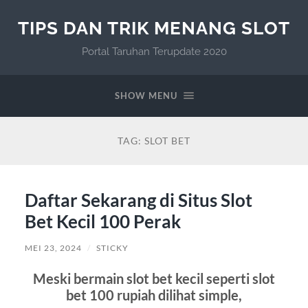
TIPS DAN TRIK MENANG SLOT
Portal Taruhan Terupdate 2020
SHOW MENU
TAG:
SLOT BET
Daftar Sekarang di Situs Slot
Bet Kecil 100 Perak
MEI 23, 2024
/
STICKY
Meski bermain slot bet kecil seperti slot
bet 100 rupiah dilihat simple,