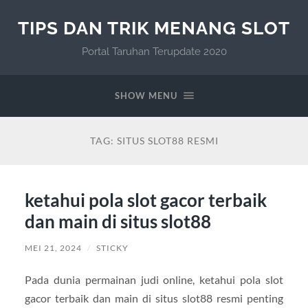
TIPS DAN TRIK MENANG SLOT
Portal Taruhan Terupdate 2020
SHOW MENU
TAG:
SITUS SLOT88 RESMI
ketahui pola slot gacor terbaik
dan main di situs slot88
MEI 21, 2024
/
STICKY
Pada dunia permainan judi online, ketahui pola slot
gacor terbaik dan main di situs slot88 resmi penting