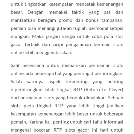
untuk tingkatkan kesempatan mencetak kemenangan
besar. Dengan memakai taktik yang pas dan
manfaatkan beragam promo dan bonus tambahan,
pemain bisa menangi juta-an rupiah bermodal setipis
mungkin. Maka jangan sangsi untuk coba pola slot
gacor terbaik dan cicipi pengalaman bermain slots
online lebih menggembirakan.
Saat berencana untuk memainkan permainan slots
online, ada beberapa hal yang penting diperhitungkan.
Salah satunya aspek terpenting yang penting
diperhitungkan ialah tingkat RTP (Return to Player)
dari permainan slots yang hendak dimainkan. Sebuah
slots pada tingkat RTP yang lebih tinggi janjikan
kesempatan kemenangan lebih besar untuk beberapa
pemain. Karena itu, penting untuk cari tahu informasi
mengenai bocoran RTP slots gacor ini hari untuk