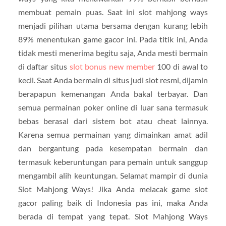
membuat pemain puas. Saat ini slot mahjong ways
menjadi pilihan utama bersama dengan kurang lebih
89% menentukan game gacor ini. Pada titik ini, Anda
tidak mesti menerima begitu saja, Anda mesti bermain
di daftar situs
slot bonus new member
100 di awal to
kecil. Saat Anda bermain di situs judi slot resmi, dijamin
berapapun kemenangan Anda bakal terbayar. Dan
semua permainan poker online di luar sana termasuk
bebas berasal dari sistem bot atau cheat lainnya.
Karena semua permainan yang dimainkan amat adil
dan bergantung pada kesempatan bermain dan
termasuk keberuntungan para pemain untuk sanggup
mengambil alih keuntungan. Selamat mampir di dunia
Slot Mahjong Ways! Jika Anda melacak game slot
gacor paling baik di Indonesia pas ini, maka Anda
berada di tempat yang tepat. Slot Mahjong Ways