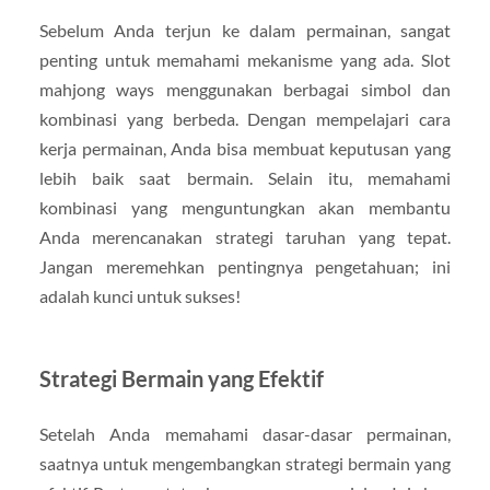
Sebelum Anda terjun ke dalam permainan, sangat
penting untuk memahami mekanisme yang ada. Slot
mahjong ways menggunakan berbagai simbol dan
kombinasi yang berbeda. Dengan mempelajari cara
kerja permainan, Anda bisa membuat keputusan yang
lebih baik saat bermain. Selain itu, memahami
kombinasi yang menguntungkan akan membantu
Anda merencanakan strategi taruhan yang tepat.
Jangan meremehkan pentingnya pengetahuan; ini
adalah kunci untuk sukses!
Strategi Bermain yang Efektif
Setelah Anda memahami dasar-dasar permainan,
saatnya untuk mengembangkan strategi bermain yang