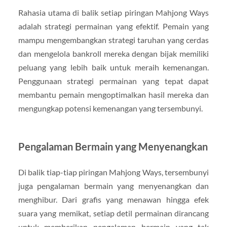
Rahasia utama di balik setiap piringan Mahjong Ways
adalah strategi permainan yang efektif. Pemain yang
mampu mengembangkan strategi taruhan yang cerdas
dan mengelola bankroll mereka dengan bijak memiliki
peluang yang lebih baik untuk meraih kemenangan.
Penggunaan strategi permainan yang tepat dapat
membantu pemain mengoptimalkan hasil mereka dan
mengungkap potensi kemenangan yang tersembunyi.
Pengalaman Bermain yang Menyenangkan
Di balik tiap-tiap piringan Mahjong Ways, tersembunyi
juga pengalaman bermain yang menyenangkan dan
menghibur. Dari grafis yang menawan hingga efek
suara yang memikat, setiap detil permainan dirancang
untuk memberikan pengalaman bermain yang tak