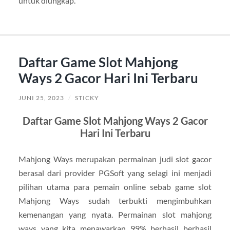
untuk diungkap.
Daftar Game Slot Mahjong
Ways 2 Gacor Hari Ini Terbaru
JUNI 25, 2023
/
STICKY
Daftar Game Slot Mahjong Ways 2 Gacor
Hari Ini Terbaru
Mahjong Ways merupakan permainan judi slot gacor
berasal dari provider PGSoft yang selagi ini menjadi
pilihan utama para pemain online sebab game slot
Mahjong Ways sudah terbukti mengimbuhkan
kemenangan yang nyata. Permainan slot mahjong
ways yang kita menawarkan 99% berhasil berhasil