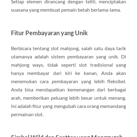
Setiap elemen dirancang dengan teliti, menciptakan
suasana yang membuat pemain betah berlama-lama.
Fitur Pembayaran yang Unik
Berbicara tentang slot mahjong, salah satu daya tarik
utamanya adalah sistem pembayaran yang unik. Di
mahjong ways, tidak seperti slot tradisional yang
hanya membayar dari kiri ke kanan, Anda akan
menemukan cara pembayaran yang lebih fleksibel.
Anda bisa mendapatkan kemenangan dari berbagai
arah, memberikan peluang lebih besar untuk menang.
Ini adalah fitur yang mengubah cara orang memandang
permainan slot.