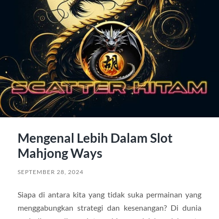
Mengenal Lebih Dalam Slot
Mahjong Ways
SEPTEMBER 28, 2024
Siapa di antara kita yang tidak suka permainan yang
menggabungkan strategi dan kesenangan? Di dunia