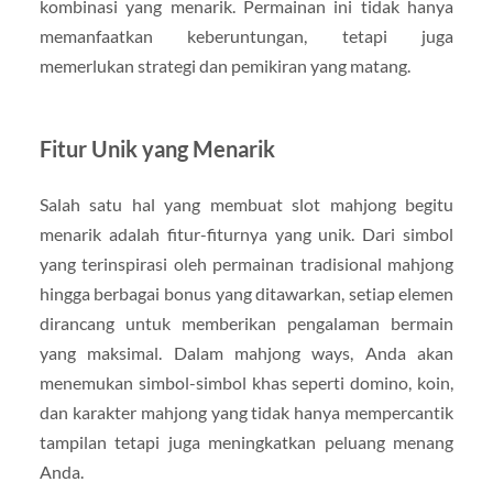
kombinasi yang menarik. Permainan ini tidak hanya
memanfaatkan keberuntungan, tetapi juga
memerlukan strategi dan pemikiran yang matang.
Fitur Unik yang Menarik
Salah satu hal yang membuat slot mahjong begitu
menarik adalah fitur-fiturnya yang unik. Dari simbol
yang terinspirasi oleh permainan tradisional mahjong
hingga berbagai bonus yang ditawarkan, setiap elemen
dirancang untuk memberikan pengalaman bermain
yang maksimal. Dalam mahjong ways, Anda akan
menemukan simbol-simbol khas seperti domino, koin,
dan karakter mahjong yang tidak hanya mempercantik
tampilan tetapi juga meningkatkan peluang menang
Anda.