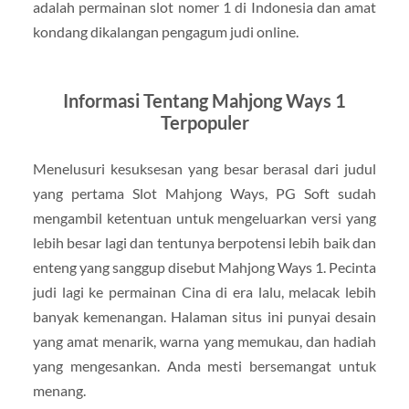
adalah permainan slot nomer 1 di Indonesia dan amat
kondang dikalangan pengagum judi online.
Informasi Tentang Mahjong Ways 1
Terpopuler
Menelusuri kesuksesan yang besar berasal dari judul
yang pertama Slot Mahjong Ways, PG Soft sudah
mengambil ketentuan untuk mengeluarkan versi yang
lebih besar lagi dan tentunya berpotensi lebih baik dan
enteng yang sanggup disebut Mahjong Ways 1. Pecinta
judi lagi ke permainan Cina di era lalu, melacak lebih
banyak kemenangan. Halaman situs ini punyai desain
yang amat menarik, warna yang memukau, dan hadiah
yang mengesankan. Anda mesti bersemangat untuk
menang.