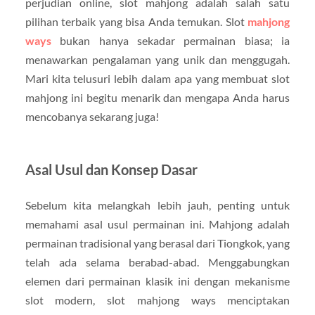
perjudian online, slot mahjong adalah salah satu
pilihan terbaik yang bisa Anda temukan. Slot
mahjong
ways
bukan hanya sekadar permainan biasa; ia
menawarkan pengalaman yang unik dan menggugah.
Mari kita telusuri lebih dalam apa yang membuat slot
mahjong ini begitu menarik dan mengapa Anda harus
mencobanya sekarang juga!
Asal Usul dan Konsep Dasar
Sebelum kita melangkah lebih jauh, penting untuk
memahami asal usul permainan ini. Mahjong adalah
permainan tradisional yang berasal dari Tiongkok, yang
telah ada selama berabad-abad. Menggabungkan
elemen dari permainan klasik ini dengan mekanisme
slot modern, slot mahjong ways menciptakan