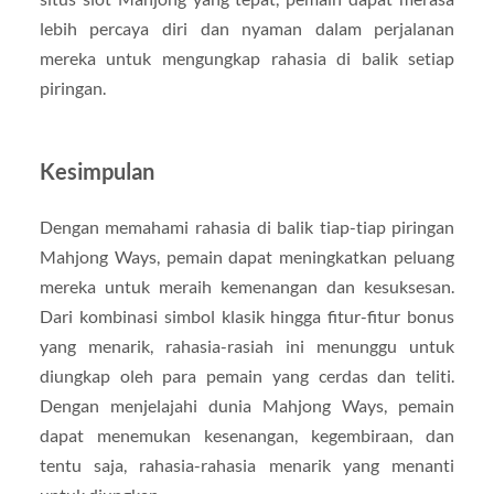
lebih percaya diri dan nyaman dalam perjalanan
mereka untuk mengungkap rahasia di balik setiap
piringan.
Kesimpulan
Dengan memahami rahasia di balik tiap-tiap piringan
Mahjong Ways, pemain dapat meningkatkan peluang
mereka untuk meraih kemenangan dan kesuksesan.
Dari kombinasi simbol klasik hingga fitur-fitur bonus
yang menarik, rahasia-rasiah ini menunggu untuk
diungkap oleh para pemain yang cerdas dan teliti.
Dengan menjelajahi dunia Mahjong Ways, pemain
dapat menemukan kesenangan, kegembiraan, dan
tentu saja, rahasia-rahasia menarik yang menanti