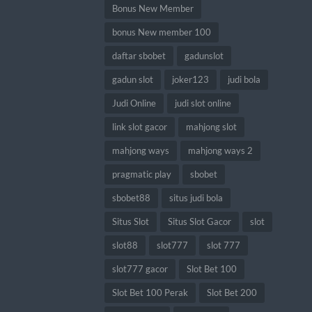
Bonus New Member
bonus New member 100
daftar sbobet
gadunslot
gadun slot
joker123
judi bola
Judi Online
judi slot online
link slot gacor
mahjong slot
mahjong ways
mahjong ways 2
pragmatic play
sbobet
sbobet88
situs judi bola
Situs Slot
Situs Slot Gacor
slot
slot88
slot777
slot 777
slot777 gacor
Slot Bet 100
Slot Bet 100 Perak
Slot Bet 200