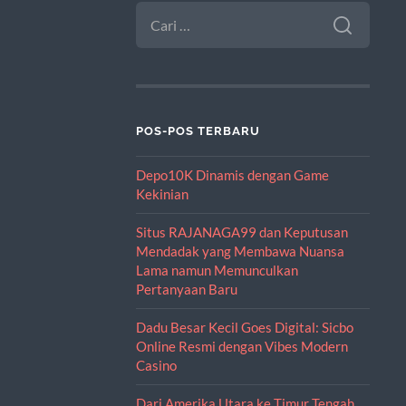
CARI
UNTUK:
POS-POS TERBARU
Depo10K Dinamis dengan Game
Kekinian
Situs RAJANAGA99 dan Keputusan
Mendadak yang Membawa Nuansa
Lama namun Memunculkan
Pertanyaan Baru
Dadu Besar Kecil Goes Digital: Sicbo
Online Resmi dengan Vibes Modern
Casino
Dari Amerika Utara ke Timur Tengah,