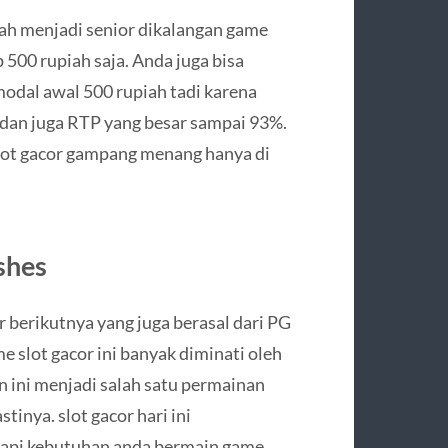
dah menjadi senior dikalangan game
500 rupiah saja. Anda juga bisa
odal awal 500 rupiah tadi karena
ja dan juga RTP yang besar sampai 93%.
slot gacor gampang menang hanya di
shes
 berikutnya yang juga berasal dari PG
 slot gacor ini banyak diminati oleh
n ini menjadi salah satu permainan
nya. slot gacor hari ini
kapi kebutuhan anda bermain game