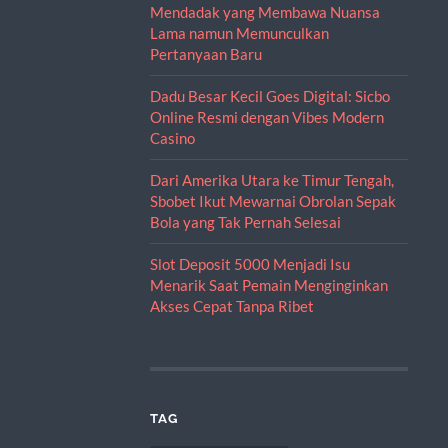
Mendadak yang Membawa Nuansa
Lama namun Memunculkan
Pertanyaan Baru
Dadu Besar Kecil Goes Digital: Sicbo
Online Resmi dengan Vibes Modern
Casino
Dari Amerika Utara ke Timur Tengah,
Sbobet Ikut Mewarnai Obrolan Sepak
Bola yang Tak Pernah Selesai
Slot Deposit 5000 Menjadi Isu
Menarik Saat Pemain Menginginkan
Akses Cepat Tanpa Ribet
TAG