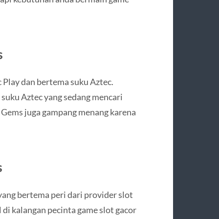
s
c Play dan bertema suku Aztec.
 suku Aztec yang sedang mencari
ec Gems juga gampang menang karena
s
yang bertema peri dari provider slot
di kalangan pecinta game slot gacor