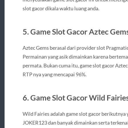
slot gacor dikala waktu luang anda.
5. Game Slot Gacor Aztec Gem
Aztec Gems berasal dari provider slot Pragmati
Permainan yang asik dimainkan karena bertema
permata. Bukan cuma itu, game slot gacor Azt
RTP nya yang mencapai 96%.
6. Game Slot Gacor Wild Fairie
Wild Fairies adalah game slot gacor berikutnya 
JOKER123 dan banyak dimainkan serta terkenal 