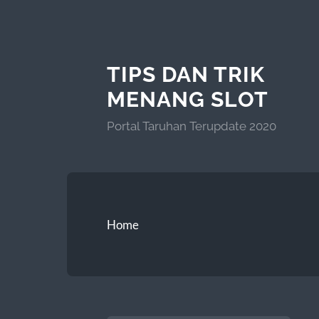
TIPS DAN TRIK
MENANG SLOT
Portal Taruhan Terupdate 2020
Home