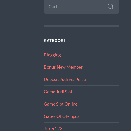
CARI
UNTUK:
KATEGORI
Blogging
Bonus New Member
Deposit Judi via Pulsa
Game Judi Slot
Game Slot Online
Gates Of Olympus
Joker123