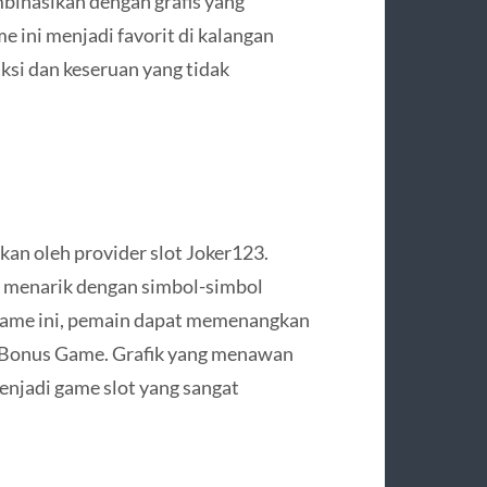
binasikan dengan grafis yang
ini menjadi favorit di kalangan
ksi dan keseruan yang tidak
an oleh provider slot Joker123.
 menarik dengan simbol-simbol
 game ini, pemain dapat memenangkan
an Bonus Game. Grafik yang menawan
njadi game slot yang sangat