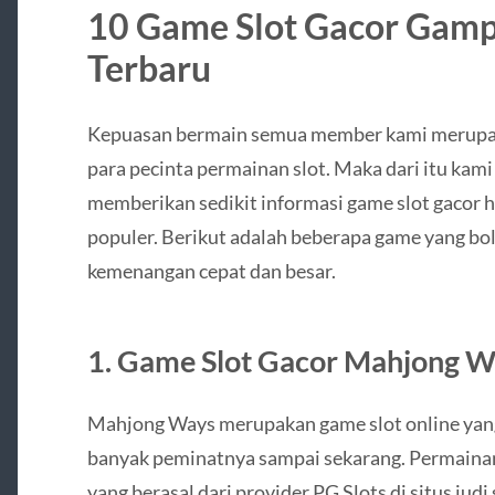
10 Game Slot Gacor Gam
Terbaru
Kepuasan bermain semua member kami merupakan
para pecinta permainan slot. Maka dari itu k
memberikan sedikit informasi game slot gacor ha
populer. Berikut adalah beberapa game yang bo
kemenangan cepat dan besar.
1. Game Slot Gacor Mahjong 
Mahjong Ways merupakan game slot online yan
banyak peminatnya sampai sekarang. Permainan 
yang berasal dari provider PG Slots di situs jud