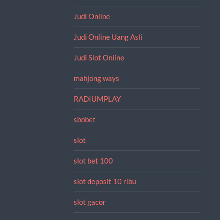
Judi Online
Judi Online Uang Asli
Judi Slot Online
mahjong ways
RADIUMPLAY
sbobet
slot
slot bet 100
slot deposit 10 ribu
slot gacor