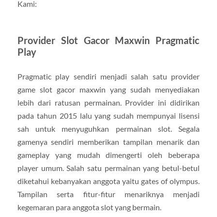
Kami:
Provider Slot Gacor Maxwin Pragmatic
Play
Pragmatic play sendiri menjadi salah satu provider
game slot gacor maxwin yang sudah menyediakan
lebih dari ratusan permainan. Provider ini didirikan
pada tahun 2015 lalu yang sudah mempunyai lisensi
sah untuk menyuguhkan permainan slot. Segala
gamenya sendiri memberikan tampilan menarik dan
gameplay yang mudah dimengerti oleh beberapa
player umum. Salah satu permainan yang betul-betul
diketahui kebanyakan anggota yaitu gates of olympus.
Tampilan serta fitur-fitur menariknya menjadi
kegemaran para anggota slot yang bermain.