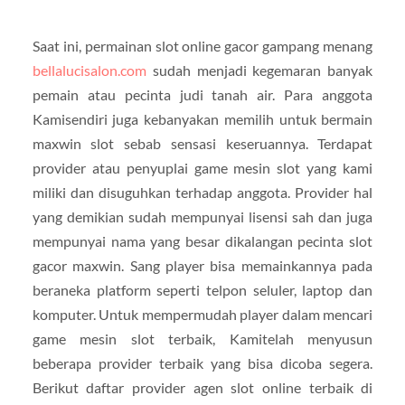
Saat ini, permainan slot online gacor gampang menang
bellalucisalon.com
sudah menjadi kegemaran banyak
pemain atau pecinta judi tanah air. Para anggota
Kamisendiri juga kebanyakan memilih untuk bermain
maxwin slot sebab sensasi keseruannya. Terdapat
provider atau penyuplai game mesin slot yang kami
miliki dan disuguhkan terhadap anggota. Provider hal
yang demikian sudah mempunyai lisensi sah dan juga
mempunyai nama yang besar dikalangan pecinta slot
gacor maxwin. Sang player bisa memainkannya pada
beraneka platform seperti telpon seluler, laptop dan
komputer. Untuk mempermudah player dalam mencari
game mesin slot terbaik, Kamitelah menyusun
beberapa provider terbaik yang bisa dicoba segera.
Berikut daftar provider agen slot online terbaik di