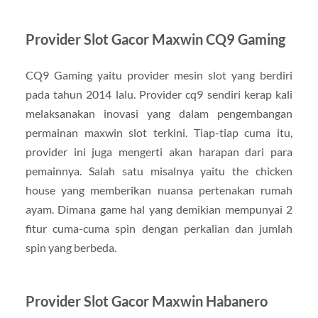
Provider Slot Gacor Maxwin CQ9 Gaming
CQ9 Gaming yaitu provider mesin slot yang berdiri
pada tahun 2014 lalu. Provider cq9 sendiri kerap kali
melaksanakan inovasi yang dalam pengembangan
permainan maxwin slot terkini. Tiap-tiap cuma itu,
provider ini juga mengerti akan harapan dari para
pemainnya. Salah satu misalnya yaitu the chicken
house yang memberikan nuansa pertenakan rumah
ayam. Dimana game hal yang demikian mempunyai 2
fitur cuma-cuma spin dengan perkalian dan jumlah
spin yang berbeda.
Provider Slot Gacor Maxwin Habanero