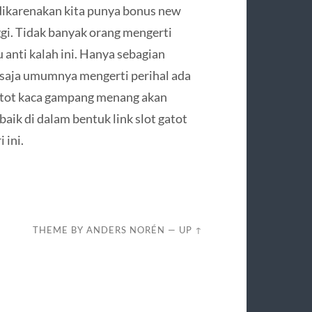
dikarenakan kita punya bonus new
gi. Tidak banyak orang mengerti
u anti kalah ini. Hanya sebagian
 saja umumnya mengerti perihal ada
 gatot kaca gampang menang akan
baik di dalam bentuk link slot gatot
 ini.
THEME BY
ANDERS NORÉN
—
UP ↑