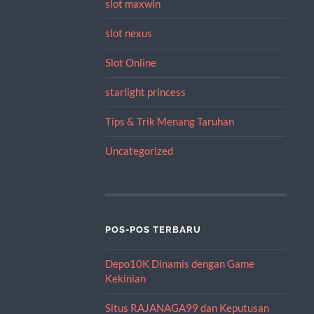
slot maxwin
slot nexus
Slot Online
starlight princess
Tips & Trik Menang Taruhan
Uncategorized
POS-POS TERBARU
Depo10K Dinamis dengan Game
Kekinian
Situs RAJANAGA99 dan Keputusan