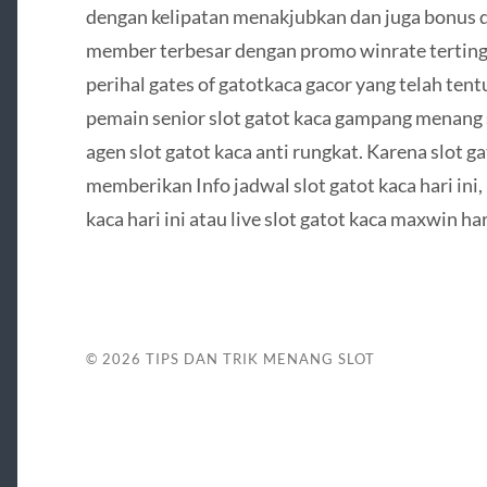
dengan kelipatan menakjubkan dan juga bonus 
member terbesar dengan promo winrate terting
perihal gates of gatotkaca gacor yang telah tent
pemain senior slot gatot kaca gampang menang
agen slot gatot kaca anti rungkat. Karena slot
memberikan Info jadwal slot gatot kaca hari ini, 
kaca hari ini atau live slot gatot kaca maxwin hari
© 2026
TIPS DAN TRIK MENANG SLOT