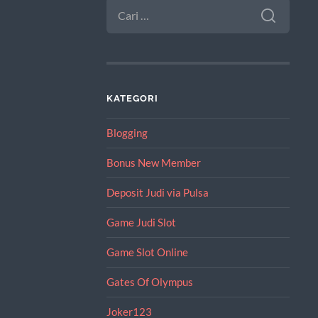
CARI
UNTUK:
KATEGORI
Blogging
Bonus New Member
Deposit Judi via Pulsa
Game Judi Slot
Game Slot Online
Gates Of Olympus
Joker123