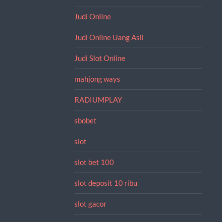
Judi Online
Judi Online Uang Asli
Judi Slot Online
mahjong ways
RADIUMPLAY
sbobet
slot
slot bet 100
slot deposit 10 ribu
slot gacor