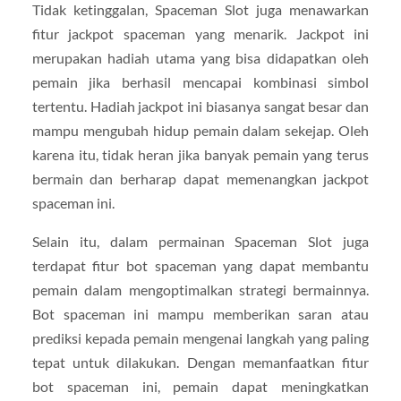
Tidak ketinggalan, Spaceman Slot juga menawarkan
fitur jackpot spaceman yang menarik. Jackpot ini
merupakan hadiah utama yang bisa didapatkan oleh
pemain jika berhasil mencapai kombinasi simbol
tertentu. Hadiah jackpot ini biasanya sangat besar dan
mampu mengubah hidup pemain dalam sekejap. Oleh
karena itu, tidak heran jika banyak pemain yang terus
bermain dan berharap dapat memenangkan jackpot
spaceman ini.
Selain itu, dalam permainan Spaceman Slot juga
terdapat fitur bot spaceman yang dapat membantu
pemain dalam mengoptimalkan strategi bermainnya.
Bot spaceman ini mampu memberikan saran atau
prediksi kepada pemain mengenai langkah yang paling
tepat untuk dilakukan. Dengan memanfaatkan fitur
bot spaceman ini, pemain dapat meningkatkan