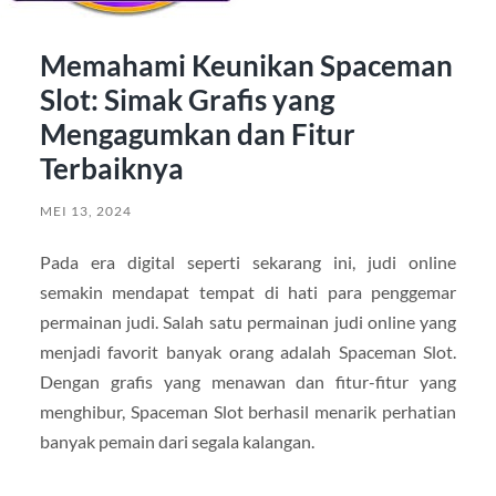
Memahami Keunikan Spaceman
Slot: Simak Grafis yang
Mengagumkan dan Fitur
Terbaiknya
MEI 13, 2024
Pada era digital seperti sekarang ini, judi online
semakin mendapat tempat di hati para penggemar
permainan judi. Salah satu permainan judi online yang
menjadi favorit banyak orang adalah Spaceman Slot.
Dengan grafis yang menawan dan fitur-fitur yang
menghibur, Spaceman Slot berhasil menarik perhatian
banyak pemain dari segala kalangan.