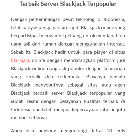
Terbaik Server Blackjack Terpopuler
Dengan perkembangan pesat teknologi di Indonesia,
telah banyak pengemar situs judi Blackjack online yang
berpartisipasi mengambil peluang untuk mendapatkan
uang asli dari rumah dengan menggunakan internet.
Sebab itu Blackjack hadir untuk para player di situs
blackjack
online dengan mendatangkan platform judi
Blackjack online uang asli populer dengan keamanan
yang terbaik dan terkemuka. Biasanya pemain
Blackjack menyebutnya sebagai situs atau agen
Blackjack terbaik server Blackjack terpopuler yang
sudah resmi dengan pelayanan kualitas terbaik di
Indonesia dan telah menjadi kepercayaan ratusan juta
member setianya.
Anda bisa langsung mengunjungi daftar 10 jenis