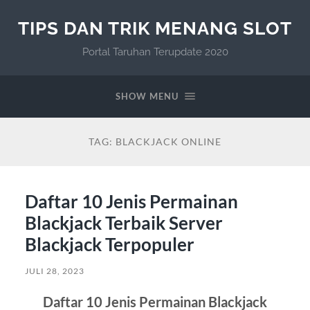
TIPS DAN TRIK MENANG SLOT
Portal Taruhan Terupdate 2020
SHOW MENU
TAG:
BLACKJACK ONLINE
Daftar 10 Jenis Permainan
Blackjack Terbaik Server
Blackjack Terpopuler
JULI 28, 2023
Daftar 10 Jenis Permainan Blackjack