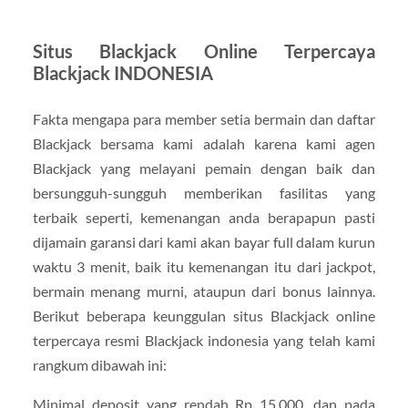
Situs Blackjack Online Terpercaya
Blackjack INDONESIA
Fakta mengapa para member setia bermain dan daftar
Blackjack bersama kami adalah karena kami agen
Blackjack yang melayani pemain dengan baik dan
bersungguh-sungguh memberikan fasilitas yang
terbaik seperti, kemenangan anda berapapun pasti
dijamain garansi dari kami akan bayar full dalam kurun
waktu 3 menit, baik itu kemenangan itu dari jackpot,
bermain menang murni, ataupun dari bonus lainnya.
Berikut beberapa keunggulan situs Blackjack online
terpercaya resmi Blackjack indonesia yang telah kami
rangkum dibawah ini:
Minimal deposit yang rendah Rp 15.000, dan pada