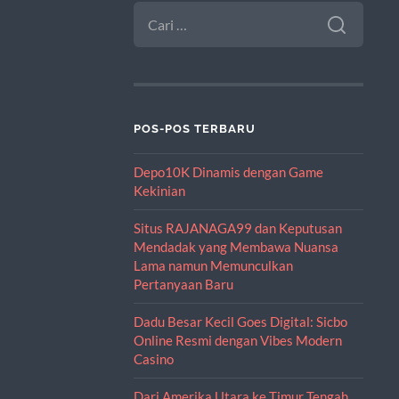
CARI
UNTUK:
POS-POS TERBARU
Depo10K Dinamis dengan Game
Kekinian
Situs RAJANAGA99 dan Keputusan
Mendadak yang Membawa Nuansa
Lama namun Memunculkan
Pertanyaan Baru
Dadu Besar Kecil Goes Digital: Sicbo
Online Resmi dengan Vibes Modern
Casino
Dari Amerika Utara ke Timur Tengah,