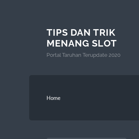
TIPS DAN TRIK
MENANG SLOT
Portal Taruhan Terupdate 2020
Home