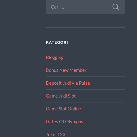
CARI
UNTUK:
KATEGORI
Blogging
Bonus New Member
Deposit Judi via Pulsa
Game Judi Slot
Game Slot Online
Gates Of Olympus
Joker123