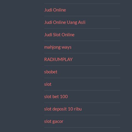
Judi Online
Judi Online Uang Asli
Judi Slot Online
mahjong ways
RADIUMPLAY
sbobet
slot
slot bet 100
slot deposit 10 ribu
slot gacor